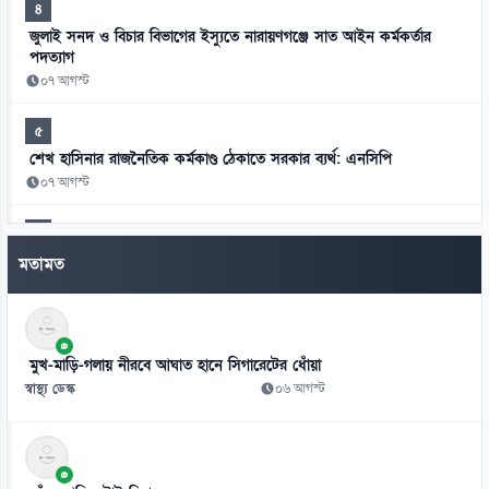
৪
জুলাই সনদ ও বিচার বিভাগের ইস্যুতে নারায়ণগঞ্জে সাত আইন কর্মকর্তার
পদত্যাগ
০৭ আগস্ট
৫
শেখ হাসিনার রাজনৈতিক কর্মকাণ্ড ঠেকাতে সরকার ব্যর্থ: এনসিপি
০৭ আগস্ট
৬
দিল্লিতে হাসিনার বক্তব্যে সম্পর্কের ভবিষ্যৎ নিয়ে উদ্বেগ: শামা ওবায়েদ
মতামত
০৭ আগস্ট
৭
মানবতাবিরোধী অপরাধের খসড়া তদন্তে জাফর ইকবালসহ চারজনের নাম
মুখ-মাড়ি-গলায় নীরবে আঘাত হানে সিগারেটের ধোঁয়া
০৭ আগস্ট
স্বাস্থ্য ডেস্ক
০৬ আগস্ট
৮
চার বিভাগ ও মন্ত্রণালয়ে নতুন সচিব নিয়োগ ও পদায়ন
০৬ আগস্ট