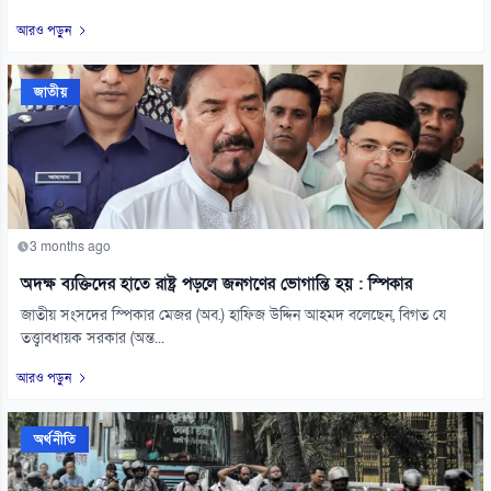
আরও পড়ুন
জাতীয়
3 months ago
অদক্ষ ব্যক্তিদের হাতে রাষ্ট্র পড়লে জনগণের ভোগান্তি হয় : স্পিকার
জাতীয় সংসদের স্পিকার মেজর (অব.) হাফিজ উদ্দিন আহমদ বলেছেন, বিগত যে
তত্ত্বাবধায়ক সরকার (অন্ত...
আরও পড়ুন
অর্থনীতি