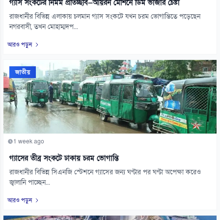
গ্যাস সংকটের নির্মম প্রতিচ্ছবি—আয়রন মেশিনে ডিম ভাজার চেষ্টা
রাজধানীর বিভিন্ন এলাকায় চলমান গ্যাস সংকটে যখন চরম ভোগান্তিতে পড়েছেন
নগরবাসী, তখন মোহাম্মদপ...
আরও পড়ুন
জাতীয়
1 week ago
গ্যাসের তীব্র সংকটে ঢাকায় চরম ভোগান্তি
রাজধানীর বিভিন্ন সিএনজি স্টেশনে গ্যাসের জন্য ঘণ্টার পর ঘণ্টা অপেক্ষা করেও
জ্বালানি পাচ্ছেন...
আরও পড়ুন