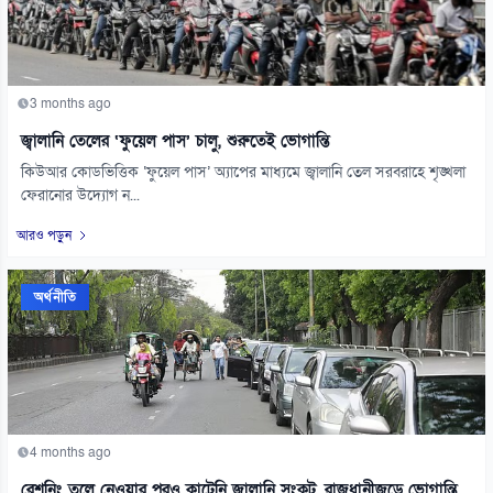
3 months ago
জ্বালানি তেলের ‘ফুয়েল পাস’ চালু, শুরুতেই ভোগান্তি
কিউআর কোডভিত্তিক ‘ফুয়েল পাস’ অ্যাপের মাধ্যমে জ্বালানি তেল সরবরাহে শৃঙ্খলা
ফেরানোর উদ্যোগ ন...
আরও পড়ুন
অর্থনীতি
4 months ago
রেশনিং তুলে নেওয়ার পরও কাটেনি জ্বালানি সংকট, রাজধানীজুড়ে ভোগান্তি