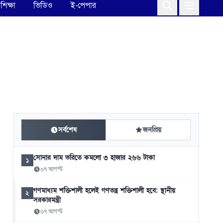
শিক্ষা
ভিডিও
ই-পেপার
সর্বশেষ
জনপ্রিয়
সোনার দাম ভরিতে কমলো ৩ হাজার ২৬৬ টাকা
১
০৭ আগস্ট
গণমাধ্যম শক্তিশালী হলেই গণতন্ত্র শক্তিশালী হবে: স্থানীয়
২
সরকারমন্ত্রী
০৭ আগস্ট