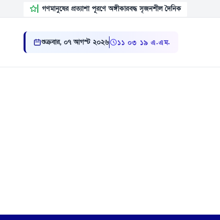
গণমানুষের প্রত্যাশা পূরণে অঙ্গীকারবদ্ধ সৃজনশীল দৈনিক
শুক্রবার, ০৭ আগস্ট ২০২৬
১১:০৩:২০ এ.এম.