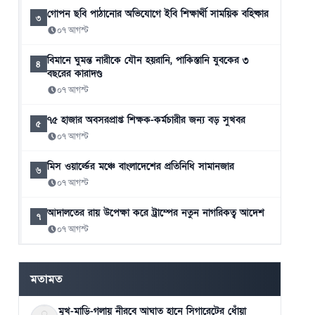
গোপন ছবি পাঠানোর অভিযোগে ইবি শিক্ষার্থী সাময়িক বহিষ্কার
৩
০৭ আগস্ট
বিমানে ঘুমন্ত নারীকে যৌন হয়রানি, পাকিস্তানি যুবকের ৩
৪
বছরের কারাদণ্ড
০৭ আগস্ট
৭৫ হাজার অবসরপ্রাপ্ত শিক্ষক-কর্মচারীর জন্য বড় সুখবর
৫
০৭ আগস্ট
মিস ওয়ার্ল্ডের মঞ্চে বাংলাদেশের প্রতিনিধি সামানজার
৬
০৭ আগস্ট
আদালতের রায় উপেক্ষা করে ট্রাম্পের নতুন নাগরিকত্ব আদেশ
৭
০৭ আগস্ট
থাইল্যান্ডের স্কুলে কিশোরের এলোপাতাড়ি গুলি, নিহত অন্তত ৭
৮
০৭ আগস্ট
মতামত
মুখ-মাড়ি-গলায় নীরবে আঘাত হানে সিগারেটের ধোঁয়া