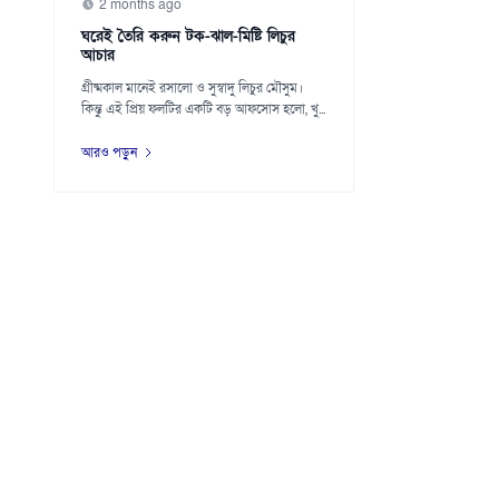
2 months ago
ঘরেই তৈরি করুন টক-ঝাল-মিষ্টি লিচুর
আচার
গ্রীষ্মকাল মানেই রসালো ও সুস্বাদু লিচুর মৌসুম।
কিন্তু এই প্রিয় ফলটির একটি বড় আফসোস হলো, খু...
আরও পড়ুন