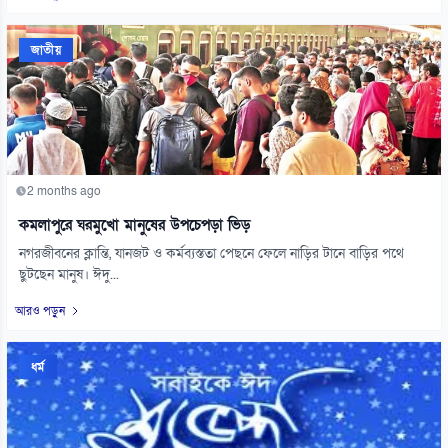
জাতীয়
2 months ago
কমলাপুরে ঘরমুখো মানুষের উপচেপড়া ভিড়
নগরজীবনের ক্লান্তি, যানজট ও কর্মব্যস্ততা পেছনে ফেলে নাড়ির টানে বাড়ির পথে
ছুটছেন মানুষ। ঈদু...
আরও পড়ুন
ধর্ম