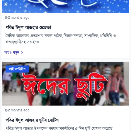
2 months ago
পবিত্র ঈদুল আজহার শুভেচ্ছা
দৈনিক আজকের প্রত্যাশার সকল পাঠক, বিজ্ঞাপনদাতা, সাংবাদিক, প্রতিনিধি ও
শুভানুধ্যায়ীসহ সবাইকে...
আরও পড়ুন
লাইফস্টাইল
2 months ago
পবিত্র ঈদুল আজহার ছুটির নোটিশ
পবিত্র ঈদুল আজহা উপলক্ষ্যে গণমাধ্যমকর্মীদের ৫ দিন ছুটি ঘোষণা করেছে