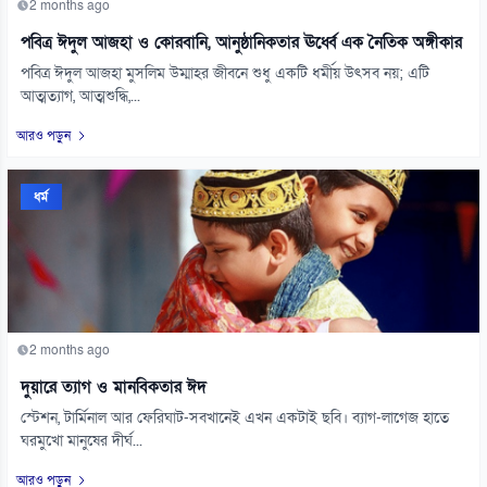
2 months ago
পবিত্র ঈদুল আজহা ও কোরবানি, আনুষ্ঠানিকতার ঊর্ধ্বে এক নৈতিক অঙ্গীকার
পবিত্র ঈদুল আজহা মুসলিম উম্মাহর জীবনে শুধু একটি ধর্মীয় উৎসব নয়; এটি
আত্মত্যাগ, আত্মশুদ্ধি,...
আরও পড়ুন
ধর্ম
2 months ago
দুয়ারে ত্যাগ ও মানবিকতার ঈদ
স্টেশন, টার্মিনাল আর ফেরিঘাট-সবখানেই এখন একটাই ছবি। ব্যাগ-লাগেজ হাতে
ঘরমুখো মানুষের দীর্ঘ...
আরও পড়ুন