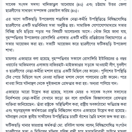
সাবেক সংসদ সদস্য খাদিজাতুল আনোয়ার (৪০) এবং চট্টগ্রাম উত্তর জেলা
ছাত্রলীগের সাধারণ সম্পাদক রেজাউল করিম (৪০)।
এর আগে ফটিকছড়ি উপজেলায় শতাধিক নেতা-কর্মীর উপস্থিতিতে নিষিদ্ধঘোষিত
ছাত্রলীগের একটি মতবিনিময় সভা অনুষ্ঠিত হয়। সামাজিক যোগাযোগমাধ্যমে সভার
বিভিন্ন ছবি ছড়িয়ে পড়ার পর বিষয়টি আলোচনায় আসে। খোঁজ নিয়ে জানা যায়,
বৃহস্পতিবার উপজেলার রোসাঙ্গিরি এলাকার একটি ধর্মীয় প্রতিষ্ঠানের বিশ্রামাগারে এ
সভার আয়োজন করা হয়। সভাটি আয়োজন করে ছাত্রলীগের ফটিকছড়ি উপজেলা
শাখা।
মামলার এজাহারে বলা হয়েছে, বৃহস্পতিবার সকালে রোসাঙ্গিরি ইউনিয়নের ৩ নম্বর
ওয়ার্ডের আজিমনগর এলাকায় নাজিরহাট–মাইজভাণ্ডার সড়কে আওয়ামী লীগ, যুবলীগ
ও ছাত্রলীগের নেতা-কর্মীরা মশাল হাতে একটি মিছিল বের করেন। পুলিশের উপস্থিতি
টের পেয়ে মিছিলে অংশ নেওয়া ব্যক্তিরা মশাল ফেলে পালানোর চেষ্টা করেন। পরে
ধাওয়া দিয়ে ঘটনাস্থল থেকে দুইজনকে গ্রেফতার করা হয়। অন্যরা পালিয়ে যান।
এজাহারে আরো উল্লেখ করা হয়েছে, সাবেক মেয়র ও সাবেক সংসদ সদস্যের
নির্দেশনায় নেতা-কর্মীরা সেখানে জড়ো হন বলে প্রাথমিক জিজ্ঞাসাবাদে গ্রেফতার
ব্যক্তিরা জানিয়েছেন। তাঁরা রাষ্ট্রকে অস্থিতিশীল করা, রাষ্ট্রীয় অবকাঠামো ক্ষতিগ্রস্ত করা
এবং ষড়যন্ত্রমূলক কর্মকাণ্ডের প্রস্তুতি নিচ্ছিলেন বলেও এজাহারে উল্লেখ করা হয়েছে।
ঘটনাস্থল থেকে স্থানীয় সাক্ষীদের উপস্থিতিতে চারটি বাঁশের তৈরি মশাল জব্দ করা হয়।
ফটিকছড়ি থানার ভারপ্রাপ্ত কর্মকর্তা মো. রবিউল আলম বলেন, নিষিদ্ধঘোষিত সংগঠন
ছাত্রলীগের সভা ও মিছিলের ঘটনায় পুলিশ বাদী হয়ে সন্ত্রাসবিরোধী আইনে মামলা