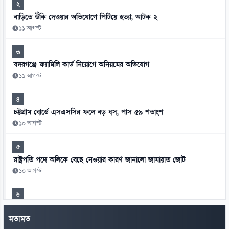
২
বাড়িতে উঁকি দেওয়ার অভিযোগে পিটিয়ে হত্যা, আটক ২
১১ আগস্ট
৩
বদরগঞ্জে ফ্যামিলি কার্ড নিয়োগে অনিয়মের অভিযোগ
১১ আগস্ট
৪
চট্টগ্রাম বোর্ডে এসএসসির ফলে বড় ধস, পাস ৫৯ শতাংশ
১০ আগস্ট
৫
রাষ্ট্রপতি পদে অলিকে বেছে নেওয়ার কারণ জানালো জামায়াত জোট
১০ আগস্ট
৬
এসএসসির ফলে বড় ধস, ১৯ বছরের মধ্যে সর্বনিম্ন পাস
মতামত
১০ আগস্ট