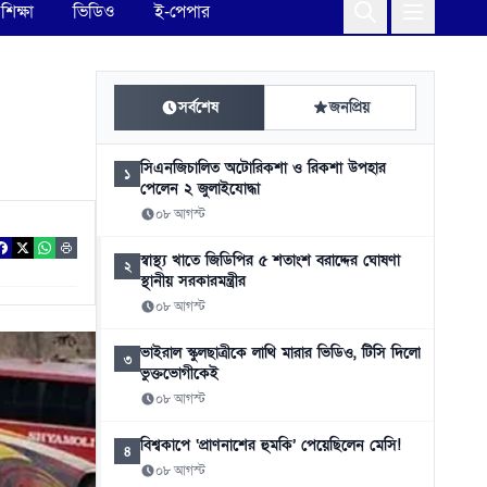
শিক্ষা
ভিডিও
ই-পেপার
সর্বশেষ
জনপ্রিয়
সিএনজিচালিত অটোরিকশা ও রিকশা উপহার
১
পেলেন ২ জুলাইযোদ্ধা
০৮ আগস্ট
স্বাস্থ্য খাতে জিডিপির ৫ শতাংশ বরাদ্দের ঘোষণা
২
স্থানীয় সরকারমন্ত্রীর
০৮ আগস্ট
ভাইরাল স্কুলছাত্রীকে লাথি মারার ভিডিও, টিসি দিলো
৩
ভুক্তভোগীকেই
০৮ আগস্ট
বিশ্বকাপে ‘প্রাণনাশের হুমকি’ পেয়েছিলেন মেসি!
৪
০৮ আগস্ট