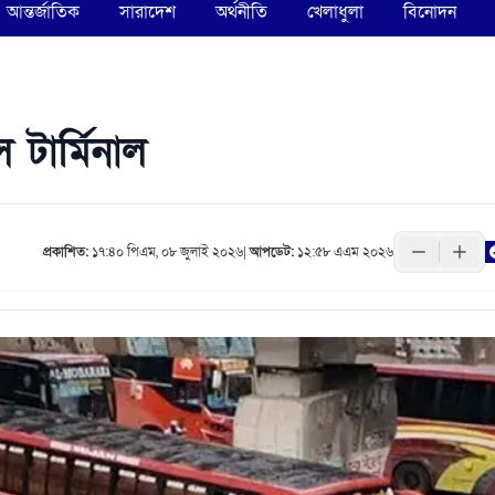
আন্তর্জাতিক
সারাদেশ
অর্থনীতি
খেলাধুলা
বিনোদন
 টার্মিনাল
প্রকাশিত:
১৭:৪০ পিএম, ০৮ জুলাই ২০২৬
|
আপডেট:
১২:৫৮ এএম ২০২৬