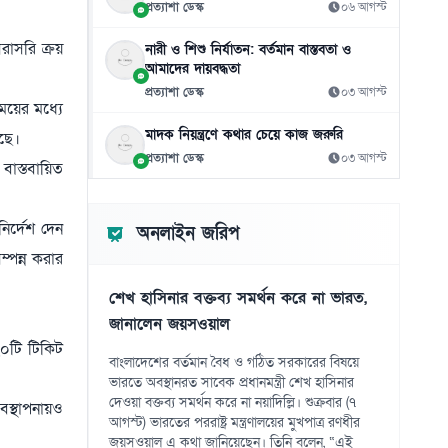
প্রত্যাশা ডেস্ক
০৬ আগস্ট
০৮ আগস্ট
সরাসরি ক্রয়
নারী ও শিশু নির্যাতন: বর্তমান বাস্তবতা ও
গণঅভ্যুত্থানের সঙ্গে প্রথম বেইমানি করেছেন ডা.
১১
আমাদের দায়বদ্ধতা
শফিকুর রহমান: রাশেদ খান
প্রত্যাশা ডেস্ক
০৩ আগস্ট
০৮ আগস্ট
সময়ের মধ্যে
মাদক নিয়ন্ত্রণে কথার চেয়ে কাজ জরুরি
‘লিপ কিস বাবা’র ভিডিও ঘিরে তুমুল বিতর্ক
েছে।
১২
প্রত্যাশা ডেস্ক
০৩ আগস্ট
০৮ আগস্ট
 বাস্তবায়িত
চলতি মাসে ফের টানা ৪ দিনের ছুটির সুযোগ
১৩
ির্দেশ দেন
০৮ আগস্ট
অনলাইন জরিপ
ম্পন্ন করার
বাজার সিন্ডিকেট ও মজুতদারি করলে কঠোর
১৪
ব্যবস্থা: আইনমন্ত্রী
শেখ হাসিনার বক্তব্য সমর্থন করে না ভারত,
০৮ আগস্ট
জানালেন জয়সওয়াল
২০টি টিকিট
চোরাবালিতে যুক্তরাষ্ট্র, ইরানের মুসলিম ঐক্যের ডাক
১৫
বাংলাদেশের বর্তমান বৈধ ও গঠিত সরকারের বিষয়ে
০৮ আগস্ট
ভারতে অবস্থানরত সাবেক প্রধানমন্ত্রী শেখ হাসিনার
দেওয়া বক্তব্য সমর্থন করে না নয়াদিল্লি। শুক্রবার (৭
যবস্থাপনায়ও
আগস্ট) ভারতের পররাষ্ট্র মন্ত্রণালয়ের মুখপাত্র রণধীর
জয়সওয়াল এ কথা জানিয়েছেন। তিনি বলেন, “এই