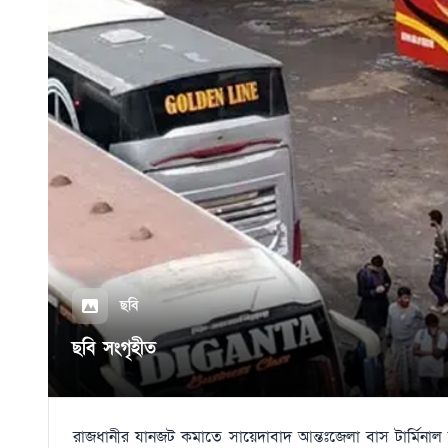
ছবি
ছবি সংগৃহীত
রাজধানীর যানজট কমাতে সায়েদাবাদ আন্তঃজেলা বাস টার্মিনাল কাঁচপ