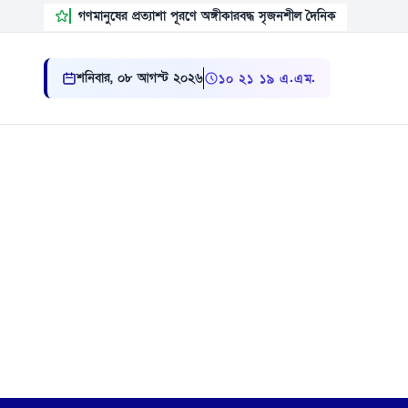
গণমানুষের প্রত্যাশা পূরণে অঙ্গীকারবদ্ধ সৃজনশীল দৈনিক
শনিবার, ০৮ আগস্ট ২০২৬
১০:২১:২০ এ.এম.