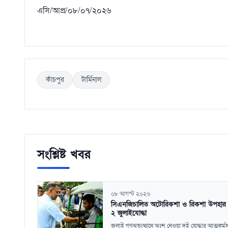
এসি/আপ্র/০৮/০৭/২০২৬
কাঁচপুর
টার্মিনাল
সংশ্লিষ্ট খবর
০৮ আগস্ট ২০২৬
সিএনজিচালিত অটোরিকশা ও রিকশা উপহার
২ জুলাইযোদ্ধা
জুলাই গণঅভ্যুত্থানে অংশ নেওয়া দুই যোদ্ধার আত্মকর্মস