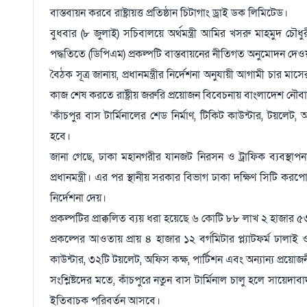
বাস্তবায়ন করবে রাষ্ট্রায়ত্ত প্রতিষ্ঠান চিটাগাং ড্রাই ডক লিমিটেড।
বুধবার (৮ জুলাই) সচিবালয়ে অর্থমন্ত্রী আমির খসরু মাহমুদ চৌধুর
পদ্ধতিতে (ডিপিএম) প্রকল্পটি বাস্তবায়নের নীতিগত অনুমোদন দেও
বৈঠক সূত্র জানায়, প্রধানমন্ত্রীর নির্দেশনা অনুযায়ী আগামী চার ম
কাজ শেষ করতে রাষ্ট্রীয় জরুরি প্রয়োজন বিবেচনায় বাংলাদেশ নৌবাহ
‘কাঁচপুর বাস টার্মিনালের শেড নির্মাণ, টিকিট কাউন্টার, টয়লেট, অ
হবে।
জানা গেছে, ঢাকা মহানগরীর যানজট নিরসন ও ট্রাফিক ব্যবস্থাপনা
প্রধানমন্ত্রী। এর পর স্থানীয় সরকার বিভাগ ঢাকা দক্ষিণ সিটি করপ
নির্দেশনা দেয়।
প্রকল্পটির প্রাক্কলিত ব্যয় ধরা হয়েছে ৬ কোটি ৮৮ লাখ ২ হাজার 
প্রকল্পের আওতায় প্রায় ৪ হাজার ১২ বর্গমিটার প্ল্যাটফর্ম ঢা
কাউন্টার, ৩২টি টয়লেট, অফিস কক্ষ, পার্টিশন এবং অন্যান্য প্রয়ো
সংশ্লিষ্টদের মতে, কাঁচপুরে নতুন বাস টার্মিনাল চালু হলে সায়েদ
ইতিবাচক পরিবর্তন আসবে।