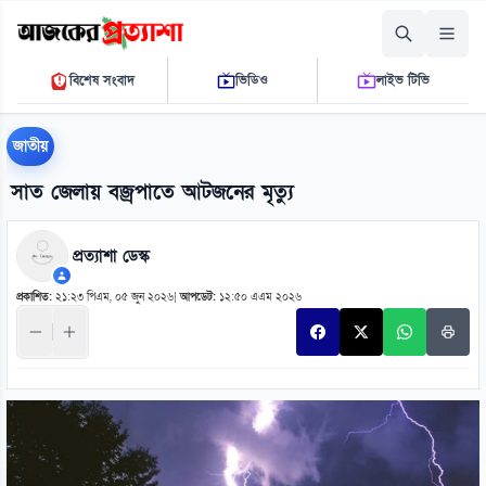
বৃহস্পতিবার, ০৬ আগস্ট ২০২৬
বিশেষ সংবাদ
ভিডিও
লাইভ টিভি
০৬:২৬:১০ এ.এম.
THE DAILY AJKER PROTTASHA
জাতীয়
সাত জেলায় বজ্রপাতে আটজনের মৃত্যু
প্রত্যাশা ডেস্ক
প্রকাশিত:
২১:২৩ পিএম, ০৫ জুন ২০২৬
|
আপডেট:
১২:৫০ এএম ২০২৬