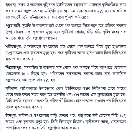
বরগুনা:
সদর উপজেলার বুড়িরচর ইউনিয়নের মস্তুকটানা এলাকায় কৃষিজমিতে কাজ
করার সময় বজ্রপাতে মো. মহিউদ্দিন (৪০) নামে এক কৃষকের মৃত্যু হয়। আকস্মিক
বজ্রপাতেই তিনি ঘটনাস্থলে মারা যান বলে পুলিশ জানিয়েছে।
পটুয়াখালী:
দুমকি উপজেলায় মাঠ থেকে গরু আনতে গিয়ে বজ্রপাতে মজিবর সরদার
(৫০) নামের এক কৃষকের মৃত্যু হয়। স্থানীয়রা জানান, গুঁড়ি গুঁড়ি বৃষ্টির মধ্যে গরু
আনতে গিয়ে তিনি বজ্রপাতে পড়েন।
শরীয়তপুর:
গোসাইরহাট উপজেলায় মাঠ থেকে গরু আনতে গিয়ে মুছা হাওলাদার
(৪৫) নামের এক কৃষকের মৃত্যু হয়। পরে স্থানীয়রা তাকে হাসপাতালে নিলে চিকিৎসক
মৃত ঘোষণা করেন।
পিরোজপুর:
মঠবাড়িয়া উপজেলায় মাঠ থেকে গরু আনতে গিয়ে বজ্রপাতে ছোয়ারাব
জোমাদ্দার (৫০) নিহত হন। পরিবারের সদস্যদের বরাতে জানা যায়, আকস্মিক
বজ্রপাতেই ঘটনাস্থলে তার মৃত্যু হয়।
বরিশাল:
আগৈলঝাড়া উপজেলার গৈলা ইউনিয়নের উত্তর শিহিপাশা গ্রামে মাছের
ঘেরে কাজ করার সময় বজ্রপাতে তানভীর খান (১৮) নামের এক স্কুলছাত্রের মৃত্যু হয়।
তিনি চলতি বছরের এসএসসি পরীক্ষার্থী ছিলেন। হাসপাতালে নেওয়ার পর চিকিৎসক
তাকে মৃত ঘোষণা করেন।
চাঁদপুর:
ফরিদগঞ্জ উপজেলায় বাড়ি ফেরার পথে বজ্রপাতে নবী হোসেন মিজি (২৭)
নামের এক যুবকের মৃত্যু হয়। তিনি দিনমজুর ছিলেন। স্থানীয়দের ভাষ্য, ধানক্ষেতের
পাশ দিয়ে ফেরার সময় তিনি বজ্রপাতে আক্রান্ত হন।