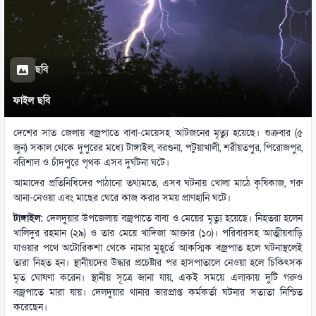
ছবি
ফাইল ছবি
দেশের সাত জেলায় বজ্রপাতে বাবা-মেয়েসহ আটজনের মৃত্যু হয়েছে। শুক্রবার (৫
জুন) সকাল থেকে দুপুরের মধ্যে টাঙ্গাইল, বরগুনা, পটুয়াখালী, শরীয়তপুর, পিরোজপুর,
বরিশাল ও চাঁদপুরে পৃথক এসব দুর্ঘটনা ঘটে।
আমাদের প্রতিনিধিদের পাঠানো তথ্যমতে, এসব ঘটনায় খোলা মাঠে কৃষিকাজ, গরু
আনা-নেওয়া এবং মাছের ঘেরে কাজ করার সময় প্রাণহানি ঘটে।
টাঙ্গাইল:
দেলদুয়ার উপজেলায় বজ্রপাতে বাবা ও মেয়ের মৃত্যু হয়েছে। নিহতরা হলেন
খালিদুর রহমান (২৯) ও তার মেয়ে খাদিজা আক্তার (১০)। পরিবারসহ আত্মীয়বাড়ি
যাওয়ার পথে অটোরিকশা থেকে নামার মুহূর্তে আকস্মিক বজ্রপাত হলে ঘটনাস্থলেই
তারা নিহত হন। স্থানীয়দের উদ্ধার প্রচেষ্টার পর হাসপাতালে নেওয়া হলে চিকিৎসক
মৃত ঘোষণা করেন। স্থানীয় সূত্রে জানা যায়, একই সময়ে এলাকায় দুটি গরুও
বজ্রপাতে মারা যায়। দেলদুয়ার থানার ভারপ্রাপ্ত কর্মকর্তা ঘটনার সত্যতা নিশ্চিত
করেছেন।