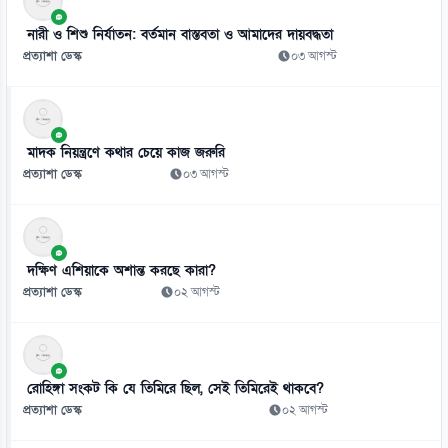
বিশ্ববাজারে কমলো তেলের দাম
নারী ও শিশু নির্যাতন: বর্তমান বাস্তবতা ও আমাদের দায়বদ্ধতা
০৬ আগস্ট
প্রত্যাশা ডেস্ক
০৩ আগস্ট
৮
সবুজবাগে উদ্ধার নারীর খণ্ডিত মরদেহ, পরিচয় শনাক্তের চেষ্টা
০৬ আগস্ট
মাদক নিয়ন্ত্রণে কথার চেয়ে কাজ জরুরি
৯
প্রত্যাশা ডেস্ক
০৩ আগস্ট
মানবতাবিরোধী অপরাধে ১৬ জনের মৃত্যুদণ্ড, ১১ জনের যাবজ্জীবন
০৬ আগস্ট
১০
দক্ষিণ এশিয়াকে অশান্ত করছে কারা?
সম্পত্তি বিক্রি করলেন মাধুরী দীক্ষিত
প্রত্যাশা ডেস্ক
০২ আগস্ট
০৬ আগস্ট
১১
আজ থেকে সবার জন্য উন্মুক্ত জুলাই স্মৃতি জাদুঘর, টিকিট ৫০ টাকা
রোহিঙ্গা সংকট কি যে তিমিরে ছিল, সেই তিমিরেই থাকবে?
০৬ আগস্ট
প্রত্যাশা ডেস্ক
০২ আগস্ট