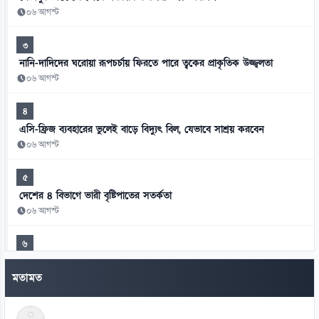
০৬ আগস্ট
৩
নানি-দাদিদের ঘরোয়া রূপচর্চায় ফিরতে পারে ত্বকের প্রাকৃতিক উজ্জ্বলতা
০৬ আগস্ট
৪
এসি-ফ্রিজ ব্যবহারের ভুলেই বাড়ে বিদ্যুৎ বিল, যেভাবে সাশ্রয় করবেন
০৬ আগস্ট
৫
দেশের ৪ বিভাগে ভারী বৃষ্টিপাতের সতর্কতা
০৬ আগস্ট
৬
বাংলাদেশি কর্মীদের আকামা নিয়ে বড় সুখবর দিল সৌদি সরকার
মতামত
০৬ আগস্ট
৭