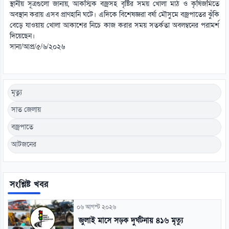
স্থানীয় সূত্রগুলো জানায়, আকস্মিক বজ্রসহ বৃষ্টির সময় খোলা মাঠ ও কৃষিজমিতে
অবস্থান করায় এসব প্রাণহানি ঘটে। এদিকে বিশেষজ্ঞরা বর্ষা মৌসুমে বজ্রপাতের ঝুঁকি
বেড়ে যাওয়ায় খোলা আকাশের নিচে কাজ করার সময় সতর্কতা অবলম্বনের পরামর্শ
দিয়েছেন।
সানা/আপ্র/৫/৬/২০২৬
মৃত্যু
সাত জেলায়
বজ্রপাতে
আটজনের
সংশ্লিষ্ট খবর
০৬ আগস্ট ২০২৬
জুলাই মাসে সড়ক দুর্ঘটনায় ৪১৬ মৃত্যু