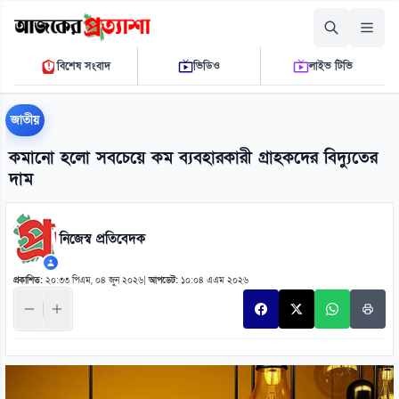
সোমবার, ১০ আগস্ট ২০২৬
বিশেষ সংবাদ
ভিডিও
লাইভ টিভি
১১ ০২ ৫৯ এ.এম.
THE DAILY AJKER PROTTASHA
জাতীয়
কমানো হলো সবচেয়ে কম ব্যবহারকারী গ্রাহকদের বিদ্যুতের
দাম
নিজেস্ব প্রতিবেদক
প্রকাশিত:
২০:৩৩ পিএম, ০৪ জুন ২০২৬
|
আপডেট:
১০:০৪ এএম ২০২৬