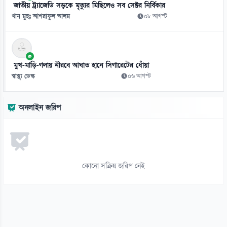
শুটিংয়ে নাকফুল গিলে ফেললেন শেহনাজ!
জাতীয় ট্র্যাজেডি সড়কে মৃত্যুর মিছিলেও সব সেক্টর নির্বিকার
১০ আগস্ট
খান মুহঃ আশরাফুল আলম
০৮ আগস্ট
১২
জামালপুরে ধর্ষণ মামলায় দুই আসামির মৃত্যুদণ্ড
১০ আগস্ট
মুখ-মাড়ি-গলায় নীরবে আঘাত হানে সিগারেটের ধোঁয়া
স্বাস্থ্য ডেস্ক
০৬ আগস্ট
১৩
‘জিনের’ ভয়ে পুকুরে দিন-রাত কাটাচ্ছে কিশোর
অনলাইন জরিপ
১০ আগস্ট
১৪
২২৬ মাদরাসায় পাস করেনি কেউ
১০ আগস্ট
কোনো সক্রিয় জরিপ নেই
১৫
ভিকারুননিসায় পাসের হার ৯৭.৯৭ শতাংশ, ১,১১৫ জন জিপিএ-৫
১০ আগস্ট