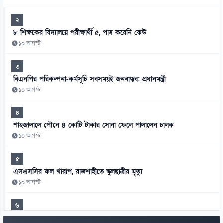
২
৮ শিক্ষকের বিদ্যালয়ে পরীক্ষার্থী ৫, পাস করেনি কেউ
১০ আগস্ট
৩
বিএনপির পরিকল্পনা-কর্মসূচি সবসময়ই জনবান্ধব: প্রধানমন্ত্রী
১০ আগস্ট
৪
শাহজালালে পৌনে ৪ কোটি টাকার সোনা ফেলে পালালেন চালক
১০ আগস্ট
৫
এসএসসির ফল খারাপ, রাজশাহীতে স্কুলছাত্রীর মৃত্যু
১০ আগস্ট
৬
শেখ হাসিনাসহ হাদি হত্যার আসামিদের ফেরত চায় বাংলাদেশ