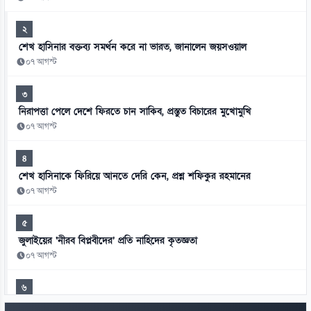
২
শেখ হাসিনার বক্তব্য সমর্থন করে না ভারত, জানালেন জয়সওয়াল
০৭ আগস্ট
৩
নিরাপত্তা পেলে দেশে ফিরতে চান সাকিব, প্রস্তুত বিচারের মুখোমুখি
০৭ আগস্ট
৪
শেখ হাসিনাকে ফিরিয়ে আনতে দেরি কেন, প্রশ্ন শফিকুর রহমানের
০৭ আগস্ট
৫
জুলাইয়ের ‘নীরব বিপ্লবীদের’ প্রতি নাহিদের কৃতজ্ঞতা
০৭ আগস্ট
৬
এআইয়ের প্রভাবে উন্নত দেশে চাকরি হারানোর ঝুঁকি বেশি