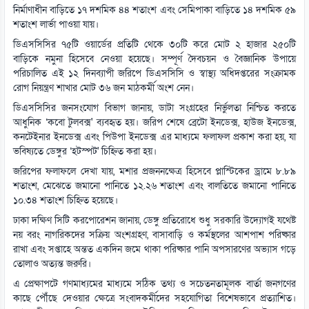
নির্মাণাধীন বাড়িতে ১৭ দশমিক ৪৪ শতাংশ এবং সেমিপাকা বাড়িতে ১৪ দশমিক ৫৯
শতাংশ লার্ভা পাওয়া যায়।
ডিএসসিসির ৭৫টি ওয়ার্ডের প্রতিটি থেকে ৩০টি করে মোট ২ হাজার ২৫০টি
বাড়িকে নমুনা হিসেবে নেওয়া হয়েছে। সম্পূর্ণ দৈবচয়ন ও বৈজ্ঞানিক উপায়ে
পরিচালিত এই ১২ দিনব্যাপী জরিপে ডিএসসিসি ও স্বাস্থ্য অধিদপ্তরের সংক্রামক
রোগ নিয়ন্ত্রণ শাখার মোট ৩৬ জন মাঠকর্মী অংশ নেন।
ডিএসসিসির জনসংযোগ বিভাগ জানায়, ডাটা সংগ্রহের নির্ভুলতা নিশ্চিত করতে
আধুনিক ‘কবো টুলবক্স' ব্যবহৃত হয়। জরিপ শেষে ব্ৰেটো ইনডেক্স, হাউজ ইনডেক্স,
কনটেইনার ইনডেক্স এবং পিউপা ইনডেক্স এর মাধ্যমে ফলাফল প্রকাশ করা হয়, যা
ভবিষ্যতে ডেঙ্গুর ‘হটস্পট' চিহ্নিত করা হয়।
জরিপের ফলাফলে দেখা যায়, মশার প্রজননক্ষেত্র হিসেবে প্লাস্টিকের ড্রামে ৮.৮৯
শতাংশ, মেঝেতে জমানো পানিতে ১২.২৬ শতাংশ এবং বালতিতে জমানো পানিতে
১০.৩৪ শতাংশ চিহ্নিত হয়েছে।
ঢাকা দক্ষিণ সিটি করপোরেশন জানায়, ডেঙ্গু প্রতিরোধে শুধু সরকারি উদ্যোগই যথেষ্ট
নয় বরং নাগরিকদের সক্রিয় অংশগ্রহণ, বাসাবাড়ি ও কর্মস্থলের আশপাশ পরিষ্কার
রাখা এবং সপ্তাহে অন্তত একদিন জমে থাকা পরিষ্কার পানি অপসারণের অভ্যাস গড়ে
তোলাও অত্যন্ত জরুরি।
এ প্রেক্ষাপটে গণমাধ্যমের মাধ্যমে সঠিক তথ্য ও সচেতনতামূলক বার্তা জনগণের
কাছে পৌঁছে দেওয়ার ক্ষেত্রে সংবাদকর্মীদের সহযোগিতা বিশেষভাবে প্রত্যাশিত।