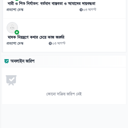
টেলিটকের ‘জেন-জেড’ অফারে তরুণদের ব্যাপক সাড়া
নারী ও শিশু নির্যাতন: বর্তমান বাস্তবতা ও আমাদের দায়বদ্ধতা
০৭ আগস্ট
প্রত্যাশা ডেস্ক
০৩ আগস্ট
১২
সবজিতে কিছুটা স্বস্তি, মাছ-মাংস-ডিমে বাড়ছে চাপ
০৭ আগস্ট
মাদক নিয়ন্ত্রণে কথার চেয়ে কাজ জরুরি
প্রত্যাশা ডেস্ক
০৩ আগস্ট
১৩
ছুটির দিনেও বৈঠক, আরামকো থেকে এলএনজি কেনার অনুমোদন
অনলাইন জরিপ
০৭ আগস্ট
১৪
সোনার দাম ভরিতে কমলো ৩ হাজার ২৬৬ টাকা
০৭ আগস্ট
কোনো সক্রিয় জরিপ নেই
১৫
গণমাধ্যম শক্তিশালী হলেই গণতন্ত্র শক্তিশালী হবে: স্থানীয় সরকারমন্ত্রী
০৭ আগস্ট