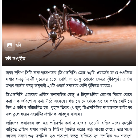
ছবি
ছবি সংগৃহীত
ঢাকা দক্ষিণ সিটি করপোরেশনের (ডিএসসিসি) মোট ৭৫টি ওয়ার্ডের মধ্যে ৬৩টিতে
মশার ঘনত্ব নির্দিষ্ট সূচকের চেয়ে বেশি, যা ডেঙ্গু রোগের ক্ষেত্রে ঝুঁকিপূর্ণ। এডিস
মশার লার্ভার ঘনত্ব অনুযায়ী ২৭টি ওয়ার্ড সবচেয়ে বেশি ঝুঁকিতে রয়েছে।
ডিএসসিসি এলাকায় এডিস মশাবাহিত ডেঙ্গু ও চিকুনগুনিয়া রোগের বিস্তার রোধে
করা এক জরিপে এ তথ্য উঠে এসেছে। গত ১২ মে থেকে ২৩ মে পর্যন্ত মোট ১২
দিন এ জরিপ পরিচালিত হয়। বৃহস্পতিবার (৪ জুন) ডিএসসিসির নগরভবনে জরিপের
ফল তুলে ধরেন সংস্থাটির প্রশাসক আবদুস সালাম।
জরিপের ফলাফলে বলা হয়, পরিদর্শন করা ২ হাজার ২৩৮টি বাড়ির মধ্যে ২৮১টি
বাড়িতে এডিস মশার লার্ভা ও পিউপা (লার্ভার পরের স্তর) পাওয়া গেছে। তার মধ্যে
বহুতল ভবনে ৩৫ দশমিক ২৩ শতাংশ, স্বতন্ত্র বাড়িতে ২৭ দশমিক ৭৬ শতাংশ,