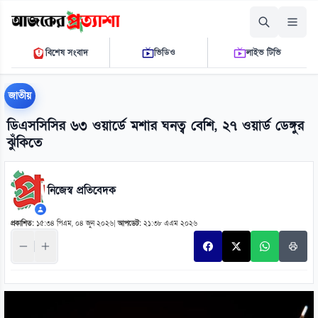
শুক্রবার, ০৭ আগস্ট ২০২৬
বিশেষ সংবাদ
ভিডিও
লাইভ টিভি
০৪ ০২ ১১ পি.এম.
THE DAILY AJKER PROTTASHA
জাতীয়
ডিএসসিসির ৬৩ ওয়ার্ডে মশার ঘনত্ব বেশি, ২৭ ওয়ার্ড ডেঙ্গুর
ঝুঁকিতে
নিজেস্ব প্রতিবেদক
প্রকাশিত:
১৫:৩৪ পিএম, ০৪ জুন ২০২৬
|
আপডেট:
২১:৩৮ এএম ২০২৬