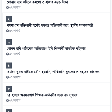
সোনার দাম ভরিতে কমলো ৩ হাজার ২৬৬ টাকা
০৭ আগস্ট
২
গণমাধ্যম শক্তিশালী হলেই গণতন্ত্র শক্তিশালী হবে: স্থানীয় সরকারমন্ত্রী
০৭ আগস্ট
৩
গোপন ছবি পাঠানোর অভিযোগে ইবি শিক্ষার্থী সাময়িক বহিষ্কার
০৭ আগস্ট
৪
বিমানে ঘুমন্ত নারীকে যৌন হয়রানি, পাকিস্তানি যুবকের ৩ বছরের কারাদণ্ড
০৭ আগস্ট
৫
৭৫ হাজার অবসরপ্রাপ্ত শিক্ষক-কর্মচারীর জন্য বড় সুখবর
০৭ আগস্ট
৬