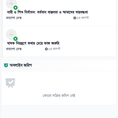
১১
হাসিনাকে এই সুযোগ ভারত কেন দিল—স্বরাষ্ট্রমন্ত্রীর প্রশ্ন
নারী ও শিশু নির্যাতন: বর্তমান বাস্তবতা ও আমাদের দায়বদ্ধতা
০৭ আগস্ট
প্রত্যাশা ডেস্ক
০৩ আগস্ট
১২
জুলাই সনদ ও বিচার বিভাগের ইস্যুতে নারায়ণগঞ্জে সাত আইন কর্মকর্তার
পদত্যাগ
মাদক নিয়ন্ত্রণে কথার চেয়ে কাজ জরুরি
০৭ আগস্ট
প্রত্যাশা ডেস্ক
০৩ আগস্ট
১৩
শেখ হাসিনার রাজনৈতিক কর্মকাণ্ড ঠেকাতে সরকার ব্যর্থ: এনসিপি
অনলাইন জরিপ
০৭ আগস্ট
১৪
দিল্লিতে হাসিনার বক্তব্যে সম্পর্কের ভবিষ্যৎ নিয়ে উদ্বেগ: শামা ওবায়েদ
০৭ আগস্ট
কোনো সক্রিয় জরিপ নেই
১৫
মানবতাবিরোধী অপরাধের খসড়া তদন্তে জাফর ইকবালসহ চারজনের নাম