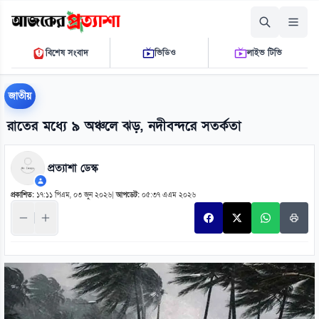
শুক্রবার, ০৭ আগস্ট ২০২৬
বিশেষ সংবাদ
ভিডিও
লাইভ টিভি
১১:৫৮:৫৪ এ.এম.
THE DAILY AJKER PROTTASHA
জাতীয়
রাতের মধ্যে ৯ অঞ্চলে ঝড়, নদীবন্দরে সতর্কতা
প্রত্যাশা ডেস্ক
প্রকাশিত:
১৭:১১ পিএম, ০৩ জুন ২০২৬
|
আপডেট:
০৫:৩৭ এএম ২০২৬