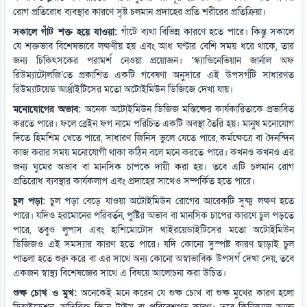
রোগ প্রতিরোধ ব্যবস্থার কারণে সৃষ্ট চলমান প্রদাহের প্রতি শরীরের প্রতিক্রিয়া।
সকালে গাঁট শক্ত হয়ে যাওয়া:
গাঁটে ব্যথা বিভিন্ন কারণে হতে পারে। কিন্তু সকালে
যে শক্তভাব বিশেষভাবে লক্ষণীয় হয় এবং আধ ঘণ্টার বেশি সময় ধরে থাকে, তার
জন্য চিকিৎসকের পরামর্শ নেওয়া প্রয়োজন। ‘স্ক্যান্ডিনেভিয়ান জার্নাল অফ
রিউম্যাটোলজি’তে প্রকাশিত একটি গবেষণা অনুসারে এই উপসর্গটি সাধারণত
রিউম্যাটয়েড আর্থ্রাইটিসের মতো অটোইমিউন ডিজিজে দেখা যায়।
মনোযোগের অভাব:
অনেক অটোইমিউন ডিজিজ মস্তিষ্কের কার্যকারিতাকে প্রভাবিত
করতে পারে। ফলে ব্রেইন ফগ নামে পরিচিত একটি অবস্থা তৈরি হয়। মানুষ মনোযোগ
দিতে হিমশিম খেতে পারে, সাধারণ জিনিস ভুলে যেতে পারে, কর্মক্ষেত্রে বা দৈনন্দিন
কাজ করার সময় মনোযোগী থাকা কঠিন বলে মনে করতে পারে। কখনও কখনও এর
জন্য ঘুমের অভাব বা মানসিক চাপকে দায়ী করা হয়। তবে এটি চলমান রোগ
প্রতিরোধ ব্যবস্থার কার্যকলাপ এবং প্রদাহের সাথেও সম্পর্কিত হতে পারে।
চুল পড়া:
চুল পড়া বেড়ে যাওয়া অটোইমিউন রোগের আরেকটি সূক্ষ্ম লক্ষণ হতে
পারে। যদিও হরমোনের পরিবর্তন, পুষ্টির অভাব বা মানসিক চাপের কারণে চুল পড়তে
পারে, তবুও লুপাস এবং হাশিমোটোস থাইরয়েডাইটিসের মতো অটোইমিউন
ডিজিজও এই সমস্যার কারণ হতে পারে। যদি কোনো সুস্পষ্ট কারণ ছাড়াই চুল
পাতলা হতে শুরু করে বা এর সাথে অন্য কোনো অস্বাভাবিক উপসর্গ দেখা দেয়, তবে
একজন স্বাস্থ্য বিশেষজ্ঞের সাথে এ বিষয়ে আলোচনা করা উচিত।
শুষ্ক চোখ ও মুখ:
অনেকেই মনে করেন যে শুষ্ক চোখ বা শুষ্ক মুখের কারণ হলো