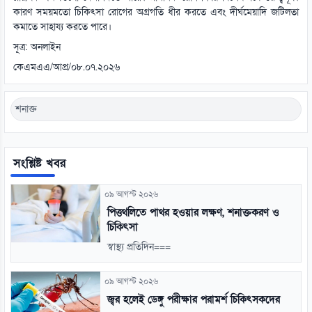
কারণ সময়মতো চিকিৎসা রোগের অগ্রগতি ধীর করতে এবং দীর্ঘমেয়াদি জটিলতা
কমাতে সাহায্য করতে পারে।
সূত্র: অনলাইন
কেএমএএ/আপ্র/০৮.০৭.২০২৬
শনাক্ত
সংশ্লিষ্ট খবর
০৯ আগস্ট ২০২৬
পিত্তথলিতে পাথর হওয়ার লক্ষণ, শনাক্তকরণ ও
চিকিৎসা
স্বাস্থ্য প্রতিদিন===
০৯ আগস্ট ২০২৬
জ্বর হলেই ডেঙ্গু পরীক্ষার পরামর্শ চিকিৎসকদের