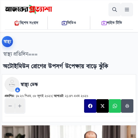
রোববার, ০৯ আগস্ট ২০২৬
বিশেষ সংবাদ
ভিডিও
লাইভ টিভি
০৩:৪৮:৪৪ পি.এম.
THE DAILY AJKER PROTTASHA
স্বাস্থ্য
স্বাস্থ্য প্রতিদিন===
অটোইমিউন রোগের উপসর্গ উপেক্ষায় বাড়ে ঝুঁকি
স্বাস্থ্য ডেস্ক
প্রকাশিত:
১৯:২৬ পিএম, ০৮ জুলাই ২০২৬
|
আপডেট:
২১:৪৭ এএম ২০২৬