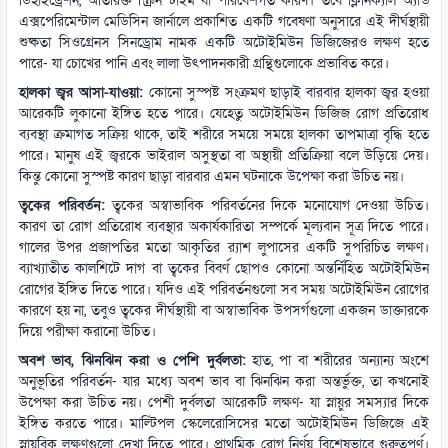
ডিহাইড্রেশন, অতিরিক্ত স্ক্রিন টাইম বা পরিবেশগত কারণ। তবে ক্লিনিক্যাল অ্যান্ড
এক্সপেরিমেন্টাল মেডিসিন জার্নালে প্রকাশিত একটি গবেষণা অনুসারে এই দীর্ঘস্থায়ী
শুষ্কতা সিওগ্রেনস সিনড্রোম নামক একটি অটোইমিউন ডিজিজেরও লক্ষণ হতে
পারে- যা চোখের পানি এবং লালা উৎপাদনকারী গ্রন্থিগুলোকে প্রভাবিত করে।
হালকা জ্বর আসা-যাওয়া:
কোনো সুস্পষ্ট সংক্রমণ ছাড়াই বারবার হালকা জ্বর হওয়া
আরেকটি লুকানো ইঙ্গিত হতে পারে। যেহেতু অটোইমিউন ডিজিজ রোগ প্রতিরোধ
ব্যবস্থা ক্রমাগত সক্রিয় থাকে, তাই শরীরে সময়ে সময়ে হালকা তাপমাত্রা বৃদ্ধি হতে
পারে। মানুষ এই জ্বরকে ভাইরাল অসুস্থতা বা অস্থায়ী প্রতিক্রিয়া বলে উড়িয়ে দেয়।
কিন্তু কোনো সুস্পষ্ট কারণ ছাড়া বারবার এমন ঘটনাকে উপেক্ষা করা উচিত নয়।
ত্বকের পরিবর্তন:
ত্বকের অস্বাভাবিক পরিবর্তনের দিকে মনোযোগ দেওয়া উচিত।
কারণ তা রোগ প্রতিরোধ ব্যবস্থার অকার্যকারিতা সম্পর্কে মূল্যবান সূত্র দিতে পারে।
গালের উপর প্রজাপতির মতো আকৃতির র‌্যাশ লুপাসের একটি সুপরিচিত লক্ষণ।
ব্যাখ্যাতীত কালশিটে দাগ বা ত্বকের বিবর্ণ ছোপও কোনো অন্তর্নিহিত অটোইমিউন
রোগের ইঙ্গিত দিতে পারে। যদিও এই পরিবর্তনগুলো সব সময় অটোইমিউন রোগের
কারণে হয় না, তবুও ত্বকের দীর্ঘস্থায়ী বা অস্বাভাবিক উপসর্গগুলো একজন ডাক্তারকে
দিয়ে পরীক্ষা করানো উচিত।
অবশ ভাব, ঝিনঝিন করা ও পেশি দুর্বলতা:
হাত, পা বা শরীরের অন্যান্য অংশে
অনুভূতির পরিবর্তন- যার মধ্যে অবশ ভাব বা ঝিনঝিন করা অন্তর্ভুক্ত, তা কখনোই
উপেক্ষা করা উচিত নয়। পেশী দুর্বলতা আরেকটি লক্ষণ- যা স্নায়ুর সমস্যার দিকে
ইঙ্গিত করতে পারে। মাল্টিপল স্কেলেরোসিসের মতো অটোইমিউন ডিজিজে এই
স্নায়বিক লক্ষণগুলো দেখা দিতে পারে। প্রাথমিক রোগ নির্ণয় বিশেষভাবে গুরুত্বপূর্ণ।