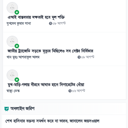
০৯ আগস্ট
১০
এআই বাস্তবতায় দক্ষতাই হবে মূল শক্তি
মধ্যবয়সে দীর্ঘক্ষণ টিভি দেখলে কমতে পারে মস্তিষ্কের সক্ষমতা
সুখদেব কুমার সানা
০৮ আগস্ট
০৯ আগস্ট
১১
বাংলাদেশের ডিজিটাল অর্থনীতির সম্ভাবনায় বাধা দক্ষতার ঘাটতি
জাতীয় ট্র্যাজেডি সড়কে মৃত্যুর মিছিলেও সব সেক্টর নির্বিকার
০৯ আগস্ট
খান মুহঃ আশরাফুল আলম
০৮ আগস্ট
১২
ট্রাম্প-সমর্থিত প্রেসিডেন্টের প্রথম দিনেই কলম্বিয়ায় বোমা হামলা
০৯ আগস্ট
মুখ-মাড়ি-গলায় নীরবে আঘাত হানে সিগারেটের ধোঁয়া
স্বাস্থ্য ডেস্ক
০৬ আগস্ট
১৩
ঢাকায় এ সপ্তাহে প্রযুক্তির বাজারে স্মার্টফোনের দাম
অনলাইন জরিপ
০৯ আগস্ট
শেখ হাসিনার বক্তব্য সমর্থন করে না ভারত, জানালেন জয়সওয়াল
১৪