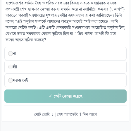
তারার মৃত্যুর শুরু থেকে শেষ দেখলেন বিজ্ঞানীরা
বাংলাদেশের বর্তমান বৈধ ও গঠিত সরকারের বিষয়ে ভারতে অবস্থানরত সাবেক
০৯ আগস্ট
প্রধানমন্ত্রী শেখ হাসিনার দেওয়া বক্তব্য সমর্থন করে না নয়াদিল্লি। শুক্রবার (৭ আগস্ট)
ভারতের পররাষ্ট্র মন্ত্রণালয়ের মুখপাত্র রণধীর জয়সওয়াল এ কথা জানিয়েছেন। তিনি
বলেন, “এই অনুষ্ঠান সম্পর্কে আমাদের অবস্থান আগেই স্পষ্ট করা হয়েছে। আমি
১৫
আবারো সেটিই বলছি। এটি একটি বেসরকারি সংবাদমাধ্যম আয়োজিত অনুষ্ঠান ছিল,
হাসপাতালের ভুলে দুই পরিবারে বড় হলেন দুই নারী
যেখানে ভারত সরকারের কোনো ভূমিকা ছিল না।” প্রিয় পাঠক. আপনি কি মনে
০৯ আগস্ট
করেন ভারত সঠিক বলেছে?
না
হ্যাঁ
মন্তব্য নেই
✓ ভোট দেওয়া হয়েছে
মোট ভোট: ১ | শেষ আপডেট: 1 দিন আগে