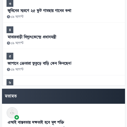
৩
জুবিনের স্মরণে ২৫ ফুট গামছায় গানের কথা
০৯ আগস্ট
৪
মাতারবাড়ী বিদ্যুৎকেন্দ্রে প্রধানমন্ত্রী
০৯ আগস্ট
৫
জাপানে ক্রেতারা ভুতুড়ে বাড়ি কেন কিনছেন!
০৯ আগস্ট
৬
ভোরে বেরিয়ে রাতে ফিরতেন, মেসির স্বপ্ন বাঁচিয়েছেন বাবা
মতামত
০৯ আগস্ট
৭
বাইডেনের ক্যানসার ছড়িয়েছে শরীরের অন্যান্য অঙ্গে
এআই বাস্তবতায় দক্ষতাই হবে মূল শক্তি
০৯ আগস্ট