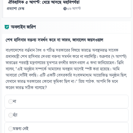
ঐতিহাসিক ৫ আগস্ট: ধেয়ে আসছে মহাবিপর্যয়!
প্রত্যাশা ডেস্ক
০৬ আগস্ট
১৩
রাষ্ট্রপতি নির্বাচনের ভোটার তালিকায় আলোচিত গাজী নজরুল ইসলাম
অনলাইন জরিপ
০৯ আগস্ট
শেখ হাসিনার বক্তব্য সমর্থন করে না ভারত, জানালেন জয়সওয়াল
১৪
ভুল পরিকল্পনায় পরিত্যক্ত অবস্থায় বদরগঞ্জের একমাত্র স্টেডিয়াম
বাংলাদেশের বর্তমান বৈধ ও গঠিত সরকারের বিষয়ে ভারতে অবস্থানরত সাবেক
০৯ আগস্ট
প্রধানমন্ত্রী শেখ হাসিনার দেওয়া বক্তব্য সমর্থন করে না নয়াদিল্লি। শুক্রবার (৭ আগস্ট)
ভারতের পররাষ্ট্র মন্ত্রণালয়ের মুখপাত্র রণধীর জয়সওয়াল এ কথা জানিয়েছেন। তিনি
বলেন, “এই অনুষ্ঠান সম্পর্কে আমাদের অবস্থান আগেই স্পষ্ট করা হয়েছে। আমি
১৫
আবারো সেটিই বলছি। এটি একটি বেসরকারি সংবাদমাধ্যম আয়োজিত অনুষ্ঠান ছিল,
দেশের উন্নয়ন ও জনকল্যাণে কাজের আহ্বান প্রধানমন্ত্রীর
যেখানে ভারত সরকারের কোনো ভূমিকা ছিল না।” প্রিয় পাঠক. আপনি কি মনে
০৯ আগস্ট
করেন ভারত সঠিক বলেছে?
না
হ্যাঁ
মন্তব্য নেই