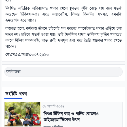
হয়।
নিয়মিত অতিরিক্ত প্রক্রিয়াজাত খাবার খেলে স্থূলতার ঝুঁকি বেড়ে যায় বলে সতর্ক
করেছেন চিকিৎসকরা। এতে ডায়াবেটিস, লিভার, কিডনির সমস্যা, এমনকি
হৃদরোগও হতে পারে।
বাস্তবতা হলো, কর্মব্যস্ত জীবনে চাইলেই সব ধরনের প্যাকেটজাত খাবার এড়িয়ে চলা
সম্ভব নয়। চাইলে সতর্ক হওয়া যায়। তাই দৈনন্দিন খাদ্যা তালিকায় কৃত্রিম খাবারের
বদলে টাটকা শাকসবজি, ভাত, রুটি, ফলমূল এবং ঘরে তৈরি স্বাস্থকর খাবার খেতে
পারেন।
কেএমএএ/আপ্র/০৬.০৭.২০২৬
কর্মব্যস্ততা
সংশ্লিষ্ট খবর
০৮ আগস্ট ২০২৬
শিশুর টিফিন বক্স ও পানির বোতলও
মাইক্রোপ্লাস্টিকের উৎস