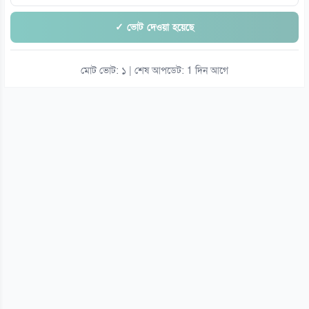
✓ ভোট দেওয়া হয়েছে
মোট ভোট: ১ | শেষ আপডেট: 1 দিন আগে