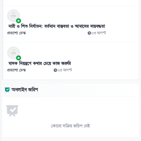
০৭ আগস্ট
১১
টেলিটকের ‘জেন-জেড’ অফারে তরুণদের ব্যাপক সাড়া
নারী ও শিশু নির্যাতন: বর্তমান বাস্তবতা ও আমাদের দায়বদ্ধতা
০৭ আগস্ট
প্রত্যাশা ডেস্ক
০৩ আগস্ট
১২
সবজিতে কিছুটা স্বস্তি, মাছ-মাংস-ডিমে বাড়ছে চাপ
০৭ আগস্ট
মাদক নিয়ন্ত্রণে কথার চেয়ে কাজ জরুরি
প্রত্যাশা ডেস্ক
০৩ আগস্ট
১৩
ছুটির দিনেও বৈঠক, আরামকো থেকে এলএনজি কেনার অনুমোদন
অনলাইন জরিপ
০৭ আগস্ট
১৪
সোনার দাম ভরিতে কমলো ৩ হাজার ২৬৬ টাকা
০৭ আগস্ট
কোনো সক্রিয় জরিপ নেই
১৫