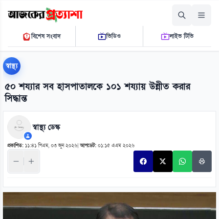
শনিবার, ০৮ আগস্ট ২০২৬
বিশেষ সংবাদ
ভিডিও
লাইভ টিভি
০৭ ১৭ ১৩ পি.এম.
THE DAILY AJKER PROTTASHA
স্বাস্থ্য
৫০ শয্যার সব হাসপাতালকে ১০১ শয্যায় উন্নীত করার
সিদ্ধান্ত
স্বাস্থ্য ডেস্ক
প্রকাশিত:
১১:৪১ পিএম, ০৩ জুন ২০২৬
|
আপডেট:
০১:১৫ এএম ২০২৬