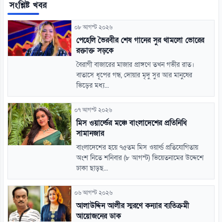
সংশ্লিষ্ট খবর
০৮ আগস্ট ২০২৬
পেহেলি ভৈরবীর শেষ গানের সুর থামলো ভোরের
রক্তাক্ত সড়কে
বৈরাগী বাজারের মাজার প্রাঙ্গণে তখন গভীর রাত।
বাতাসে ধূপের গন্ধ, দোয়ার মৃদু সুর আর মানুষের
ভিড়ের মধ্য...
০৭ আগস্ট ২০২৬
মিস ওয়ার্ল্ডের মঞ্চে বাংলাদেশের প্রতিনিধি
সামানজার
বাংলাদেশের হয়ে ৭৫তম মিস ওয়ার্ল্ড প্রতিযোগিতায়
অংশ নিতে শনিবার (৮ আগস্ট) ভিয়েতনামের উদ্দেশে
ঢাকা ছাড়ছ...
০৬ আগস্ট ২০২৬
আলাউদ্দিন আলীর স্মরণে কন্যার ব্যতিক্রমী
আয়োজনের ডাক