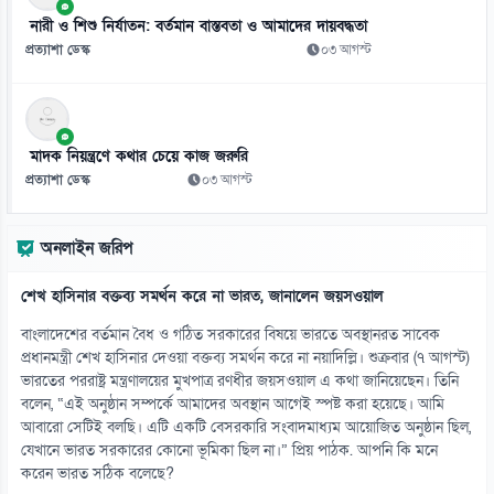
আমিরাতে ঈদে মিলাদুন্নবীর ছুটি ২৮ আগস্ট
নারী ও শিশু নির্যাতন: বর্তমান বাস্তবতা ও আমাদের দায়বদ্ধতা
০৮ আগস্ট
প্রত্যাশা ডেস্ক
০৩ আগস্ট
১২
তনু হত্যা মামলায় সাবেক সেনাসদস্য হাফিজুর ফের গ্রেফতার
০৮ আগস্ট
মাদক নিয়ন্ত্রণে কথার চেয়ে কাজ জরুরি
প্রত্যাশা ডেস্ক
০৩ আগস্ট
১৩
রুশ তেল কিনে বিপাকে ভারত-চীন, ১০০ শতাংশ শুল্কের বিল পাস
অনলাইন জরিপ
০৮ আগস্ট
শেখ হাসিনার বক্তব্য সমর্থন করে না ভারত, জানালেন জয়সওয়াল
১৪
৫৪ রানে অলআউট বাংলাদেশ, ইনিংস ব্যবধানে লজ্জার হার
বাংলাদেশের বর্তমান বৈধ ও গঠিত সরকারের বিষয়ে ভারতে অবস্থানরত সাবেক
০৮ আগস্ট
প্রধানমন্ত্রী শেখ হাসিনার দেওয়া বক্তব্য সমর্থন করে না নয়াদিল্লি। শুক্রবার (৭ আগস্ট)
ভারতের পররাষ্ট্র মন্ত্রণালয়ের মুখপাত্র রণধীর জয়সওয়াল এ কথা জানিয়েছেন। তিনি
বলেন, “এই অনুষ্ঠান সম্পর্কে আমাদের অবস্থান আগেই স্পষ্ট করা হয়েছে। আমি
১৫
আবারো সেটিই বলছি। এটি একটি বেসরকারি সংবাদমাধ্যম আয়োজিত অনুষ্ঠান ছিল,
অটোরিকশায় বাসের ধাক্কা, প্রাণ গেল দুজনের
যেখানে ভারত সরকারের কোনো ভূমিকা ছিল না।” প্রিয় পাঠক. আপনি কি মনে
০৮ আগস্ট
করেন ভারত সঠিক বলেছে?