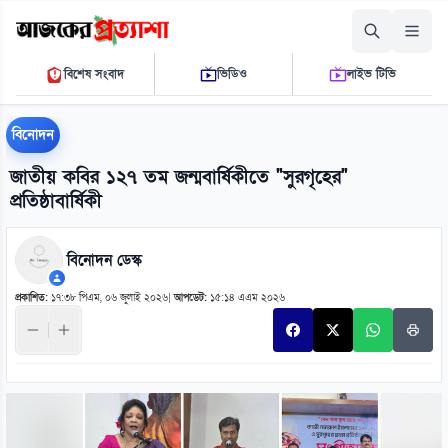
শনিবার, ০৮ আগস্ট ২০২৬
বিশেষ সংবাদ
ভিডিও
লাইভ টিভি
১০ ৪৯ ১৫ এ.এম.
THE DAILY AJKER PROTTASHA
বিনোদন
জাতীয় কবির ১২৭ তম জন্মবার্ষিকীতে "সুরগৃহের"
প্রতিষ্ঠাবার্ষিকী
বিনোদন ডেস্ক
প্রকাশিত:
১৭:৩৮ পিএম, ০৬ জুলাই ২০২৬
|
আপডেট:
১৫:১৪ এএম ২০২৬