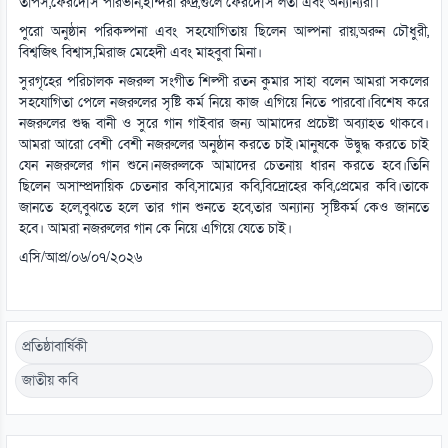
তাপস,ফেরদৌস পারভীন,ইন্দিরা রুদ্র,গুলে ফেরদৌস লতা এবং অন্যান্যরা।
পুরো অনুষ্ঠান পরিকল্পনা এবং সহযোগিতায় ছিলেন আল্পনা রায়,অরুন চৌধুরী,
বিশ্বজিৎ বিশ্বাস,মিরাজ মেহেদী এবং মাহবুবা মিনা।
সুরগৃহের পরিচালক নজরুল সংগীত শিল্পী রতন কুমার সাহা বলেন আমরা সকলের
সহযোগিতা পেলে নজরুলের সৃষ্টি কর্ম নিয়ে কাজ এগিয়ে নিতে পারবো।বিশেষ করে
নজরুলের শুদ্ধ বানী ও সুরে গান গাইবার জন্য আমাদের প্রচেষ্টা অব্যাহত থাকবে।
আমরা আরো বেশী বেশী নজরুলের অনুষ্ঠান করতে চাই।মানুষকে উদ্বুদ্ধ করতে চাই
যেন নজরুলের গান শুনে।নজরুলকে আমাদের চেতনায় ধারন করতে হবে।তিনি
ছিলেন অসাম্প্রদায়িক চেতনার কবি,সাম্যের কবি,বিদ্রোহের কবি,প্রেমের কবি।তাকে
জানতে হলে,বুঝতে হলে তার গান শুনতে হবে,তার অন্যান্য সৃষ্টিকর্ম কেও জানতে
হবে। আমরা নজরুলের গান কে নিয়ে এগিয়ে যেতে চাই।
এসি/আপ্র/০৬/০৭/২০২৬
প্রতিষ্ঠাবার্ষিকী
জাতীয় কবি