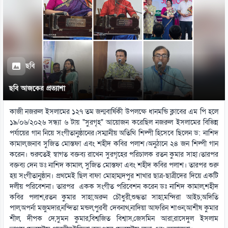
ছবি
ছবি আজকের প্রত্যাশা
কাজী নজরুল ইসলামের ১২৭ তম জন্মবার্ষিকী উপলক্ষে ধানমন্ডি ক্লাবের এম পি হলে
১৯/০৬/২০২৬ সন্ধ্যা ৬ টায় "সুরগৃহ" আয়োজন করেছিল নজরুল ইসলামের বিভিন্ন
পর্যায়ের গান নিয়ে সংগীতানুষ্ঠানের।সম্মানীয় অতিথি শিল্পী হিসেবে ছিলেন ড: নাশিদ
কামাল,জনাব সুজিত মোস্তফা এবং শহীদ কবির পলাশ।অনুঠানে ২৪ জন শিল্পী গান
করেন। শুরুতেই স্বাগত বক্তব্য রাখেন সুরগৃহের পরিচালক রতন কুমার সাহা।তারপর
বক্তব্য দেন ডঃ নাশিদ কামাল, সুজিত মোস্তফা এবং শহীদ কবির পলাশ। তারপর শুরু
হয় সংগীতানুষ্ঠান। প্রথমেই ছিল বাফা মোহাম্মদপুর শাখার ছাত্র-ছাত্রীদের দিয়ে একটি
দলীয় পরিবেশনা। তারপর একক সংগীত পরিবেশন করেন ডঃ নাশিদ কামাল,শহীদ
কবির পলাশ,রতন কুমার সাহা,অরুন চৌধুরী,শুদ্ধতা সাহা,মন্দিরা আইচ,অদিতি
পাল,অপর্না মজুমদার,নন্দিতা মন্ডল,পুরবী দেবনাথ,নাদিয়া আফরিন শাওন,আশীষ কুমার
শীল, দীপক দে,সুমন কুমার,বিশ্বজিত বিশ্বাস,জেসমিন আরা,রাসেদুল ইসলাম