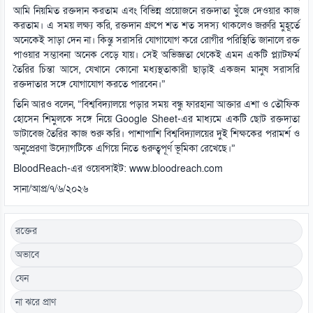
আমি নিয়মিত রক্তদান করতাম এবং বিভিন্ন প্রয়োজনে রক্তদাতা খুঁজে দেওয়ার কাজ
করতাম। এ সময় লক্ষ্য করি, রক্তদান গ্রুপে শত শত সদস্য থাকলেও জরুরি মুহূর্তে
অনেকেই সাড়া দেন না। কিন্তু সরাসরি যোগাযোগ করে রোগীর পরিস্থিতি জানালে রক্ত
পাওয়ার সম্ভাবনা অনেক বেড়ে যায়। সেই অভিজ্ঞতা থেকেই এমন একটি প্ল্যাটফর্ম
তৈরির চিন্তা আসে, যেখানে কোনো মধ্যস্থতাকারী ছাড়াই একজন মানুষ সরাসরি
রক্তদাতার সঙ্গে যোগাযোগ করতে পারবেন।”
তিনি আরও বলেন, “বিশ্ববিদ্যালয়ে পড়ার সময় বন্ধু ফারহানা আক্তার এশা ও তৌফিক
হোসেন শিমুলকে সঙ্গে নিয়ে Google Sheet-এর মাধ্যমে একটি ছোট রক্তদাতা
ডাটাবেজ তৈরির কাজ শুরু করি। পাশাপাশি বিশ্ববিদ্যালয়ের দুই শিক্ষকের পরামর্শ ও
অনুপ্রেরণা উদ্যোগটিকে এগিয়ে নিতে গুরুত্বপূর্ণ ভূমিকা রেখেছে।”
BloodReach-এর ওয়েবসাইট: www.
bloodreach.com
সানা/আপ্র/৭/৬/২০২৬
রক্তের
অভাবে
যেন
না ঝরে প্রাণ