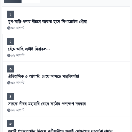
১
মুখ-মাড়ি-গলায় নীরবে আঘাত হানে সিগারেটের ধোঁয়া
০৬ আগস্ট
২
বেঁচে আছি এটাই মিরাকল...
০৬ আগস্ট
৩
ঐতিহাসিক ৫ আগস্ট: ধেয়ে আসছে মহাবিপর্যয়!
০৬ আগস্ট
৪
সড়কে নীরব মহামারি রোধে কঠোর পদক্ষেপ দরকার
০৬ আগস্ট
৫
জুলাই গণঅভ্যুত্থান দিবসে কটিয়াদীতে জুলাই যোদ্ধাদের সংবর্ধনা প্রদান