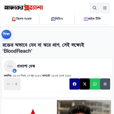
বৃহস্পতিবার, ০৬ আগস্ট ২০২৬
বিশেষ সংবাদ
ভিডিও
লাইভ টিভি
০১ ৩৯ ২১ পি.এম.
THE DAILY AJKER PROTTASHA
শিক্ষা
রক্তের অভাবে যেন না ঝরে প্রাণ, সেই লক্ষ্যেই
‘BloodReach’
প্রত্যাশা ডেস্ক
প্রকাশিত:
০২:০৬ পিএম, ০৭ জুন ২০২৬
|
আপডেট:
০২:৫৫ এএম ২০২৬