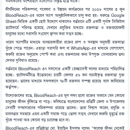
সমর্থকদের অংশগ্রহণে উদ্যোগটি বিস্তৃত হতে থাকে।
দীর্ঘদিনের পরিকল্পনা, গবেষণা ও উন্নয়ন কার্যক্রমের পর ২০২৬ সালের ৩ জুন
BloodReach-এর ওয়েব অ্যাপ আনুষ্ঠানিকভাবে চালু করা হয়। শুরুতে Google
Sheet-ভিত্তিক একটি ছোট উদ্যোগ থাকলেও বর্তমানে এটি একটি পূর্ণাঙ্গ ডিজিটাল
প্ল্যাটফর্মে পরিণত হয়েছে, যেখানে প্রযুক্তির মাধ্যমে রক্তদাতা ও রক্তপ্রয়োজনী
মানুষের মধ্যে সরাসরি সংযোগ স্থাপন করা সম্ভব হচ্ছে।
ওয়েব অ্যাপটির মাধ্যমে ব্যবহারকারীরা রক্তের গ্রুপ ও অবস্থান অনুযায়ী রক্তদাতা
খুঁজে পেতে পারেন। এছাড়া সরাসরি কল বা WhatsApp-এর মাধ্যমে যোগাযোগ,
জরুরি রক্তের অনুরোধ পোস্ট করা এবং রক্তদানের জন্য উপযুক্ত ডোনারদের তথ্য
দেখার সুবিধাও রয়েছে।
বর্তমানে BloodReach ৩৭ সদস্যের একটি স্বেচ্ছাসেবী দলের মাধ্যমে পরিচালিত
হচ্ছে। প্ল্যাটফর্মটিতে ইতোমধ্যে চারটি জেলার ৫৬ জন যাচাইকৃত রক্তদাতা যুক্ত
হয়েছেন। তাদের মাধ্যমে সফলভাবে ৭৮টি রক্তদান সম্পন্ন হয়েছে বলে জানিয়েছে
কর্তৃপক্ষ।
উদ্যোক্তাদের মতে, BloodReach-এর মূল লক্ষ্য হলো রক্তের অভাবে যেন কোনো
মানুষের জীবন ঝুঁকিতে না পড়ে। ভবিষ্যতে বাংলাদেশের প্রতিটি জেলা ও উপজেলায়
সেবাটি সম্প্রসারণের পরিকল্পনা রয়েছে তাদের। তারা বিশ্বাস করেন, প্রযুক্তি ও
মানবতার সমন্বয়ে এমন একটি সমাজ গড়ে তোলা সম্ভব, যেখানে জরুরি মুহূর্তে রক্ত
খুঁজে পাওয়া আর কোনো বড় চ্যালেঞ্জ হবে না।
BloodReach-এর প্রতিষ্ঠাতা মো. ইয়াছিন ইসলাম বলেন, “কলেজ জীবন থেকেই