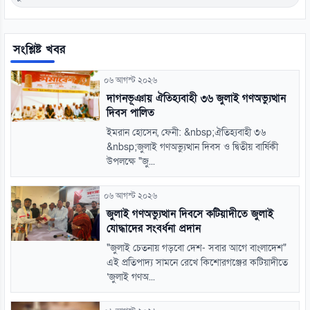
সংশ্লিষ্ট খবর
০৬ আগস্ট ২০২৬
দাগনভূঞায় ঐতিহ্যবাহী ৩৬ জুলাই গণঅভ্যুত্থান
দিবস পালিত
ইমরান হোসেন, ফেনী: &nbsp;ঐতিহ্যবাহী ৩৬
&nbsp;জুলাই গণঅভ্যুত্থান দিবস ও দ্বিতীয় বার্ষিকী
উপলক্ষে "জু...
০৬ আগস্ট ২০২৬
জুলাই গণঅভ্যুত্থান দিবসে কটিয়াদীতে জুলাই
যোদ্ধাদের সংবর্ধনা প্রদান
"জুলাই চেতনায় গড়বো দেশ- সবার আগে বাংলাদেশ"
এই প্রতিপাদ্য সামনে রেখে কিশোরগঞ্জের কটিয়াদীতে
‘জুলাই গণঅ...