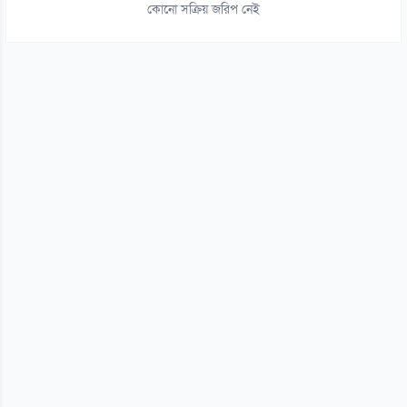
জামিনে থাকা তনু হত্যার আসামি হাফিজুরকে আত্মসমর্পণের নির্দেশ
কোনো সক্রিয় জরিপ নেই
০৬ আগস্ট
১৫
পাসওয়ার্ড নয় এখন ভরসা পাসকী, কীভাবে নিরাপত্তা দেবে?
০৬ আগস্ট