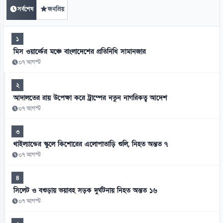
সর্বশেষ
জনপ্রিয়
১
মিস ওয়ার্ল্ডের মঞ্চে বাংলাদেশের প্রতিনিধি সামানজার
০৭ আগস্ট
২
আদালতের রায় উপেক্ষা করে ট্রাম্পের নতুন নাগরিকত্ব আদেশ
০৭ আগস্ট
৩
থাইল্যান্ডের স্কুলে কিশোরের এলোপাতাড়ি গুলি, নিহত অন্তত ৭
০৭ আগস্ট
৪
সিলেট ও বগুড়ায় ভয়াবহ সড়ক দুর্ঘটনায় নিহত অন্তত ১৬
০৭ আগস্ট