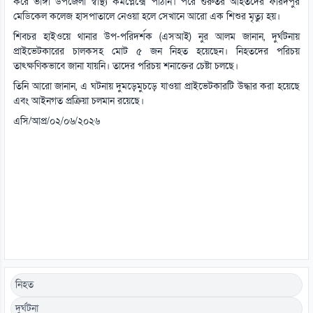
করে ভাঙ্গা উপজেলা স্বাস্থ্য কমপ্লেক্সে পাঠান। পরে গুরুতর আহতদের ফরিদপুর
মেডিকেল কলেজ হাসপাতালে নেওয়া হলে সেখানে আরো এক শিশুর মৃত্যু হয়।
শিবচর হাইওয়ে থানার উপ-পরিদর্শক (এসআই) নুর আলম জানান, দুর্ঘটনায়
প্রাইভেটকারের চালকসহ মোট ৫ জন নিহত হয়েছেন। নিহতদের পরিচয়
তাৎক্ষণিকভাবে জানা যায়নি। তাদের পরিচয় শনাক্তের চেষ্টা চলছে।
তিনি আরো জানান, এ ঘটনায় দুমড়েমুচড়ে যাওয়া প্রাইভেটকারটি উদ্ধার করা হয়েছে
এবং আইনগত প্রক্রিয়া চলমান রয়েছে।
এসি/আপ্র/০২/০৬/২০২৬
নিহত
দুর্ঘটনা