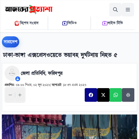
শুক্রবার, ০৭ আগস্ট ২০২৬
বিশেষ সংবাদ
ভিডিও
লাইভ টিভি
০৭ ২৮ ৪৫ এ.এম.
THE DAILY AJKER PROTTASHA
সারাদেশ
ঢাকা-ভাঙ্গা এক্সপ্রেসওয়েতে ভয়াবহ দুর্ঘটনায় নিহত ৫
জেলা প্রতিনিধি, ফরিদপুর
প্রকাশিত:
০৯:০০ পিএম, ০২ জুন ২০২৬
|
আপডেট:
১৮:৩৭ এএম ২০২৬