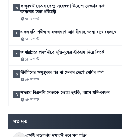
কালুরঘাট বেতার কেন্দ্র সংরক্ষণে উদ্যোগ নেওয়ার কথা
৩
জানালেন তথ্য প্রতিমন্ত্রী
০৮ আগস্ট
এসএসসি পরীক্ষার ফলপ্রকাশ আগামীকাল, জানা যাবে যেভাবে
৪
০৮ আগস্ট
জামায়াতের প্রদর্শনীতে মুক্তিযুদ্ধের ইতিহাস নিয়ে বিতর্ক
৫
০৮ আগস্ট
দীর্ঘদিনের অসুস্থতার পর না ফেরার দেশে মেসির বাবা
৬
০৮ আগস্ট
সাভারে বিএনপি নেতাকে হত্যার হুমকি, ব্যাগে গুলি-কাফন
৭
০৮ আগস্ট
সাড়ে ৬ বছরে মোটরসাইকেল দুর্ঘটনায় নিহত ১৫৭১২
৮
০৮ আগস্ট
মতামত
এআই বাস্তবতায় দক্ষতাই হবে মূল শক্তি