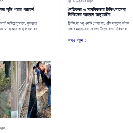
go
4 weeks ago
ম্বা লুঙ্গি পরার পরামর্শ
নৈতিকতা ও মানবিকতায় চিকিৎসাসেবা
নিশ্চিতের আহ্বান স্বাস্থ্যমন্ত্রীর
 মশারি টানিয়ে ঘুমানো, ফুলহাতা
চিকিৎসা শুধু একটি পেশা নয়, এটি মানুষের জীবন
মা ব্যবহার ও লুঙ্গি লম্বা কর...
রক্ষার মহান সেবা-এ কথা উল্লেখ করে চিকিৎসকদের
ন...
আরও পড়ুন
ago