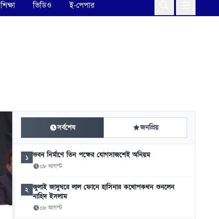
শিক্ষা
ভিডিও
ই-পেপার
সর্বশেষ
জনপ্রিয়
ভবন নির্মাণে তিন পক্ষের যোগসাজশেই অনিয়ম
১
০৮ আগস্ট
জুলাই জাদুঘরে লাল ফোনে হাসিনার কথোপকথন শুনলেন
২
নাহিদ ইসলাম
০৮ আগস্ট