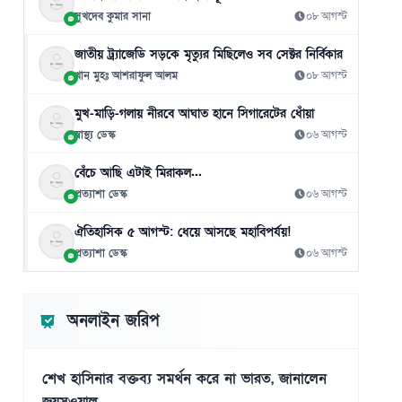
সুখদেব কুমার সানা
০৮ আগস্ট
জাতীয় ট্র্যাজেডি সড়কে মৃত্যুর মিছিলেও সব সেক্টর নির্বিকার
খান মুহঃ আশরাফুল আলম
০৮ আগস্ট
মুখ-মাড়ি-গলায় নীরবে আঘাত হানে সিগারেটের ধোঁয়া
স্বাস্থ্য ডেস্ক
০৬ আগস্ট
বেঁচে আছি এটাই মিরাকল...
প্রত্যাশা ডেস্ক
০৬ আগস্ট
ঐতিহাসিক ৫ আগস্ট: ধেয়ে আসছে মহাবিপর্যয়!
প্রত্যাশা ডেস্ক
০৬ আগস্ট
অনলাইন জরিপ
শেখ হাসিনার বক্তব্য সমর্থন করে না ভারত, জানালেন