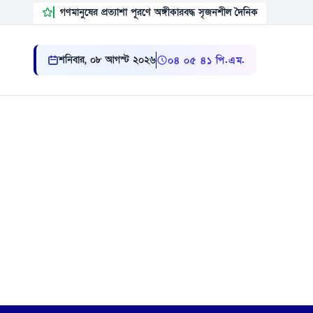
গণমানুষের প্রত্যাশা পূরণে অঙ্গীকারবদ্ধ সৃজনশীল দৈনিক
শনিবার, ০৮ আগস্ট ২০২৬
০৪:০৫:৪২ পি.এম.