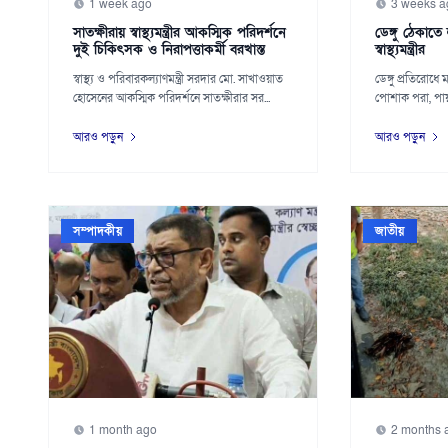
1 week ago
3 weeks a
সাতক্ষীরায় স্বাস্থ্যমন্ত্রীর আকস্মিক পরিদর্শনে
ডেঙ্গু ঠেকাতে ল
দুই চিকিৎসক ও নিরাপত্তাকর্মী বরখাস্ত
স্বাস্থ্যমন্ত্রীর
স্বাস্থ্য ও পরিবারকল্যাণমন্ত্রী সরদার মো. সাখাওয়াত
ডেঙ্গু প্রতিরোধে
হোসেনের আকস্মিক পরিদর্শনে সাতক্ষীরার সর...
পোশাক পরা, পায়জা
আরও পড়ুন
আরও পড়ুন
সম্পাদকীয়
জাতীয়
1 month ago
2 months 