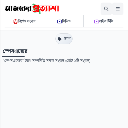
শনিবার, ০৮ আগস্ট ২০২৬
বিশেষ সংবাদ
ভিডিও
লাইভ টিভি
০৮:২৯:৩০ পি.এম.
THE DAILY AJKER PROTTASHA
ট্যাগ
স্পেসএক্সের
"স্পেসএক্সের" ট্যাগ সম্পর্কিত সকল সংবাদ (মোট ২টি সংবাদ)