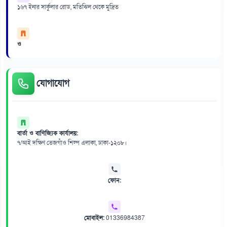
১৬৭ ইনার সার্কুলার রোড, মতিঝিল থেকে মুদ্রিত
ও
যোগাযোগ
বার্তা ও বাণিজ্যিক কার্যালয়:
৭/আই দক্ষিণ তেজগাঁও শিল্প এলাকা, ঢাকা-১২০৮।
ফোন:
মোবাইল:
01336984387