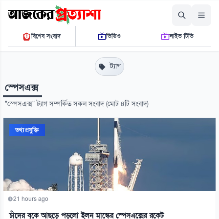
শুক্রবার, ০৭ আগস্ট ২০২৬
বিশেষ সংবাদ
ভিডিও
লাইভ টিভি
০৬:১৭:৩০ পি.এম.
THE DAILY AJKER PROTTASHA
ট্যাগ
স্পেসএক্স
"স্পেসএক্স" ট্যাগ সম্পর্কিত সকল সংবাদ (মোট ৪টি সংবাদ)
তথ্যপ্রযুক্তি
21 hours ago
চাঁদের বুকে আছড়ে পড়লো ইলন মাস্কের স্পেসএক্সের রকেট