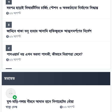
৩
দরপত্র ছাড়াই বিআরটিসির চার্জিং স্টেশন ও অবকাঠামো নির্মাণের সিদ্ধান্ত
০৬ আগস্ট
৪
জামিনে থাকা তনু হত্যার আসামি হাফিজুরকে আত্মসমর্পণের নির্দেশ
০৬ আগস্ট
৫
পাসওয়ার্ড নয় এখন ভরসা পাসকী, কীভাবে নিরাপত্তা দেবে?
০৬ আগস্ট
৬
ভিনিসিয়ুসকে ‘হুমকি’ দিয়ে সুর নরম রিয়ালের, আর্সেনালের নতুন প্রস্তাব
মতামত
০৬ আগস্ট
৭
রুশ বাহিনীর রাতভর ড্রোন-ক্ষেপণাস্ত্র হামলায় কিয়েভে নিহত ১৭
মুখ-মাড়ি-গলায় নীরবে আঘাত হানে সিগারেটের ধোঁয়া
০৬ আগস্ট
স্বাস্থ্য ডেস্ক
০৬ আগস্ট