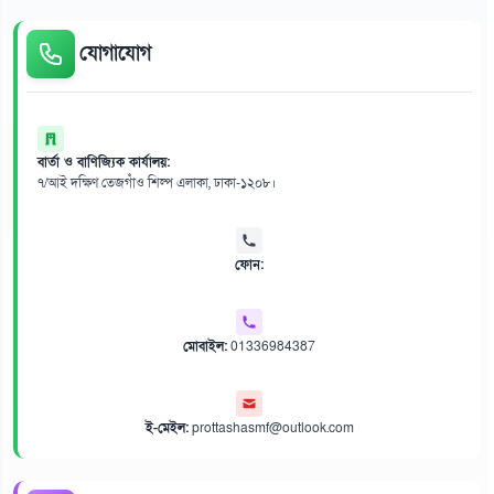
যোগাযোগ
বার্তা ও বাণিজ্যিক কার্যালয়:
৭/আই দক্ষিণ তেজগাঁও শিল্প এলাকা, ঢাকা-১২০৮।
ফোন:
মোবাইল:
01336984387
ই-মেইল:
prottashasmf@outlook.com