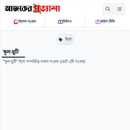
রোববার, ০৯ আগস্ট ২০২৬
বিশেষ সংবাদ
ভিডিও
লাইভ টিভি
০৫ ২২ ০৩ পি.এম.
THE DAILY AJKER PROTTASHA
ট্যাগ
স্কুল-ছুটি
"স্কুল-ছুটি" ট্যাগ সম্পর্কিত সকল সংবাদ (মোট ২টি সংবাদ)