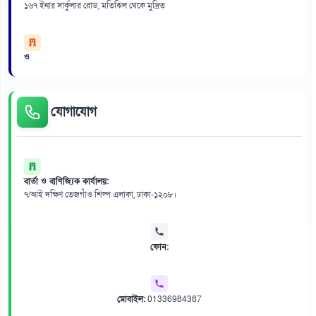
১৬৭ ইনার সার্কুলার রোড, মতিঝিল থেকে মুদ্রিত
ও
যোগাযোগ
বার্তা ও বাণিজ্যিক কার্যালয়:
৭/আই দক্ষিণ তেজগাঁও শিল্প এলাকা, ঢাকা-১২০৮।
ফোন:
মোবাইল:
01336984387