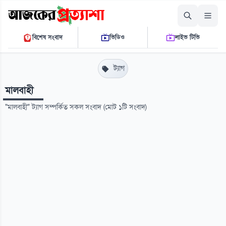
রোববার, ০৯ আগস্ট ২০২৬
বিশেষ সংবাদ
ভিডিও
লাইভ টিভি
০৯ ৫৭ ০১ পি.এম.
THE DAILY AJKER PROTTASHA
ট্যাগ
মালবাহী
"মালবাহী" ট্যাগ সম্পর্কিত সকল সংবাদ (মোট ১টি সংবাদ)