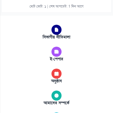
মোট ভোট: ১ | শেষ আপডেট: 1 দিন আগে
বিভাগীয় নীতিমালা
ই-পেপার
অনুষ্ঠান
আমাদের সম্পর্কে