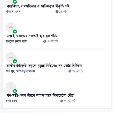
ন্যায়বিচার, সমঅধিকার ও জাতিসত্ত্বার স্বীকৃতি চাই
প্রত্যাশা ডেস্ক
০৯ আগস্ট
এআই বাস্তবতায় দক্ষতাই হবে মূল শক্তি
সুখদেব কুমার সানা
০৮ আগস্ট
জাতীয় ট্র্যাজেডি সড়কে মৃত্যুর মিছিলেও সব সেক্টর নির্বিকার
খান মুহঃ আশরাফুল আলম
০৮ আগস্ট
মুখ-মাড়ি-গলায় নীরবে আঘাত হানে সিগারেটের ধোঁয়া
স্বাস্থ্য ডেস্ক
০৬ আগস্ট