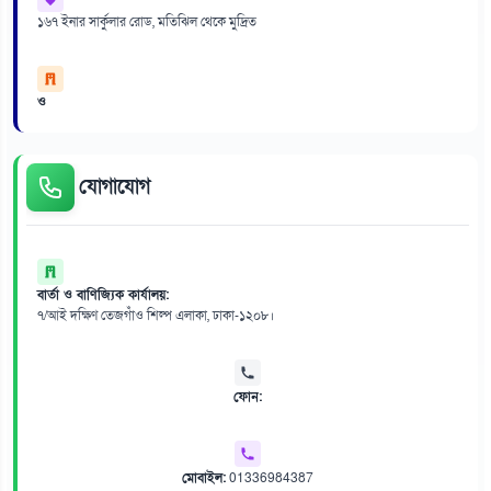
১৬৭ ইনার সার্কুলার রোড, মতিঝিল থেকে মুদ্রিত
ও
যোগাযোগ
বার্তা ও বাণিজ্যিক কার্যালয়:
৭/আই দক্ষিণ তেজগাঁও শিল্প এলাকা, ঢাকা-১২০৮।
ফোন:
মোবাইল:
01336984387