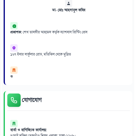
ডা. মোঃ আহসানুল কবির
প্রকাশক:
শেখ তানভীর আহমেদ কর্তৃক ন্যাশনাল প্রিন্টিং প্রেস
১৬৭ ইনার সার্কুলার রোড, মতিঝিল থেকে মুদ্রিত
ও
যোগাযোগ
বার্তা ও বাণিজ্যিক কার্যালয়:
৭/আই দক্ষিণ তেজগাঁও শিল্প এলাকা, ঢাকা-১২০৮।