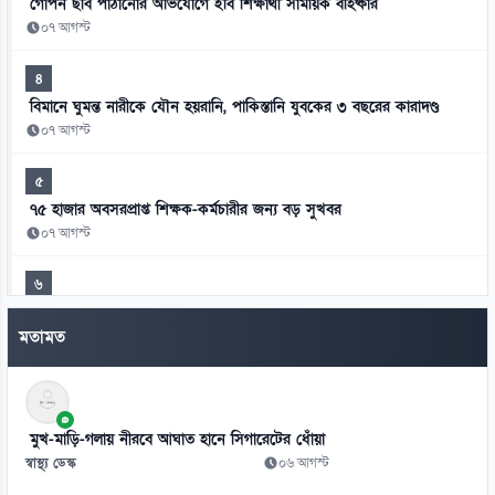
গোপন ছবি পাঠানোর অভিযোগে ইবি শিক্ষার্থী সাময়িক বহিষ্কার
০৭ আগস্ট
৪
বিমানে ঘুমন্ত নারীকে যৌন হয়রানি, পাকিস্তানি যুবকের ৩ বছরের কারাদণ্ড
০৭ আগস্ট
৫
৭৫ হাজার অবসরপ্রাপ্ত শিক্ষক-কর্মচারীর জন্য বড় সুখবর
০৭ আগস্ট
৬
মিস ওয়ার্ল্ডের মঞ্চে বাংলাদেশের প্রতিনিধি সামানজার
মতামত
০৭ আগস্ট
৭
আদালতের রায় উপেক্ষা করে ট্রাম্পের নতুন নাগরিকত্ব আদেশ
মুখ-মাড়ি-গলায় নীরবে আঘাত হানে সিগারেটের ধোঁয়া
০৭ আগস্ট
স্বাস্থ্য ডেস্ক
০৬ আগস্ট
৮