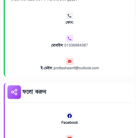
ফোন:
মোবাইল:
01336984387
ই-মেইল:
prottashasmf@outlook.com
ফলো করুন
Facebook