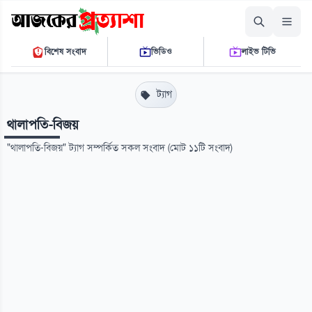
শুক্রবার, ০৭ আগস্ট ২০২৬
বিশেষ সংবাদ
ভিডিও
লাইভ টিভি
১২ ১১ ০৭ পি.এম.
THE DAILY AJKER PROTTASHA
ট্যাগ
থালাপতি-বিজয়
"থালাপতি-বিজয়" ট্যাগ সম্পর্কিত সকল সংবাদ (মোট ১১টি সংবাদ)