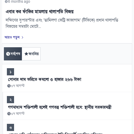
6 months ago
এবার কর ফাঁকির মামলায় থালাপতি বিজয়
দক্ষিণের সুপারস্টার এবং ‘তামিলগা ভেট্রি কাজাগাম’ (টিভিকে) প্রধান থালাপতি
বিজয়ের সময়টা মোটে...
আরও পড়ুন
সর্বশেষ
জনপ্রিয়
১
সোনার দাম ভরিতে কমলো ৩ হাজার ২৬৬ টাকা
০৭ আগস্ট
২
গণমাধ্যম শক্তিশালী হলেই গণতন্ত্র শক্তিশালী হবে: স্থানীয় সরকারমন্ত্রী
০৭ আগস্ট
৩