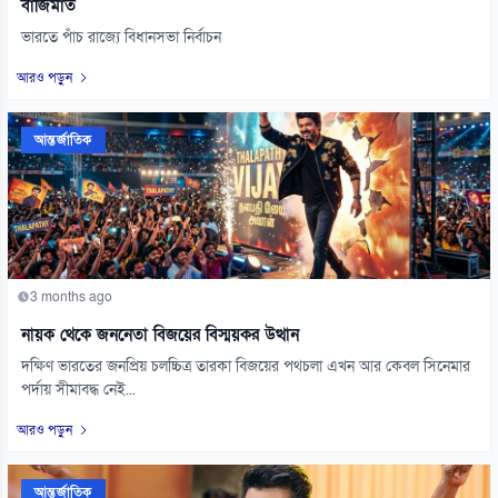
বাজিমাত
ভারতে পাঁচ রাজ্যে বিধানসভা নির্বাচন
আরও পড়ুন
আন্তর্জাতিক
3 months ago
নায়ক থেকে জননেতা বিজয়ের বিস্ময়কর উত্থান
দক্ষিণ ভারতের জনপ্রিয় চলচ্চিত্র তারকা বিজয়ের পথচলা এখন আর কেবল সিনেমার
পর্দায় সীমাবদ্ধ নেই...
আরও পড়ুন
আন্তর্জাতিক