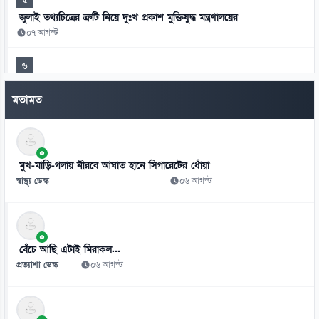
জুলাই তথ্যচিত্রের ত্রুটি নিয়ে দুঃখ প্রকাশ মুক্তিযুদ্ধ মন্ত্রণালয়ের
০৭ আগস্ট
৬
হাসিনাকে এই সুযোগ ভারত কেন দিল—স্বরাষ্ট্রমন্ত্রীর প্রশ্ন
মতামত
০৭ আগস্ট
৭
জুলাই সনদ ও বিচার বিভাগের ইস্যুতে নারায়ণগঞ্জে সাত আইন কর্মকর্তার
পদত্যাগ
মুখ-মাড়ি-গলায় নীরবে আঘাত হানে সিগারেটের ধোঁয়া
০৭ আগস্ট
স্বাস্থ্য ডেস্ক
০৬ আগস্ট
৮
শেখ হাসিনার রাজনৈতিক কর্মকাণ্ড ঠেকাতে সরকার ব্যর্থ: এনসিপি
০৭ আগস্ট
বেঁচে আছি এটাই মিরাকল...
প্রত্যাশা ডেস্ক
০৬ আগস্ট