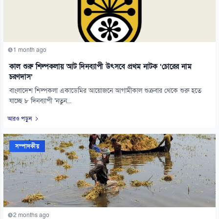
1 month ago
কাল শুরু শিল্পকলায় আট দিনব্যাপী উৎসবে প্রথম নাটক ‘চোরের নাম
চরণদাস’
বাংলাদেশ শিল্পকলা একাডেমির আয়োজনে আগামীকাল শুক্রবার থেকে শুরু হতে
যাচ্ছে ৮ দিনব্যাপী ‘নতুন...
আরও পড়ুন
সম্পাদকীয়
2 months ago