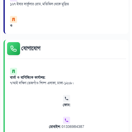
১৬৭ ইনার সার্কুলার রোড, মতিঝিল থেকে মুদ্রিত
ও
যোগাযোগ
বার্তা ও বাণিজ্যিক কার্যালয়:
৭/আই দক্ষিণ তেজগাঁও শিল্প এলাকা, ঢাকা-১২০৮।
ফোন:
মোবাইল:
01336984387