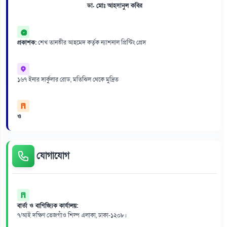
ডা. মোঃ আহসানুল কবির
প্রকাশক:
শেখ তানভীর আহমেদ কর্তৃক ন্যাশনাল প্রিন্টিং প্রেস
১৬৭ ইনার সার্কুলার রোড, মতিঝিল থেকে মুদ্রিত
ও
যোগাযোগ
বার্তা ও বাণিজ্যিক কার্যালয়:
৭/আই দক্ষিণ তেজগাঁও শিল্প এলাকা, ঢাকা-১২০৮।