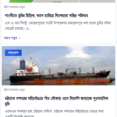
2 weeks ago
গাংনীতে চুরির হিড়িক, ভ্যান হারিয়ে দিশেহারা দরিদ্র পরিবার
এস এ খান শিল্টু: মেহেরপুরের গাংনী উপজেলার রামকৃষ্ণপুর ধলা গ্রামে চুরির ঘটনা
বেড়েই চলেছে। এ...
আরও পড়ুন
সারাদেশ
3 weeks ago
চট্টগ্রাম বন্দরের বহির্নোঙরে পাঁচ নৌকায় এসে বিদেশি জাহাজে দুঃসাহসিক
চুরি
একেএম ফজলুল হক, চট্টগ্রাম অফিস: চট্টগ্রাম বন্দরের বহির্নোঙরে নোঙর করা