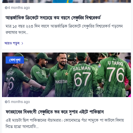
4 months ago
আন্তর্জাতিক ক্রিকেটে সবচেয়ে কম বয়সে সেঞ্চুরির বিশ্বরেকর্ড
মাত্র ১৫ বছর ২২৩ দিন বয়সে আন্তর্জাতিক ক্রিকেটে সেঞ্চুরির বিশ্বরেকর্ড গড়লেন
রুয়ান্ডার ফ্যান...
আরও পড়ুন
খেলাধুলা
5 months ago
ফারহানের বিধ্বংসী সেঞ্চুরিতে ভর করে সুপার এইটে পাকিস্তান
এই ম্যাচটা ছিল পাকিস্তানের বাঁচামরার। কোনোমতে পঁচা শামুকে পা কাটলে বিদায়
নিতে হতো আনপ্রেডি...