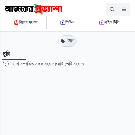
শুক্রবার, ০৭ আগস্ট ২০২৬
বিশেষ সংবাদ
ভিডিও
লাইভ টিভি
০৪:৫৮:৫৪ এ.এম.
THE DAILY AJKER PROTTASHA
ট্যাগ
চুরি
"চুরি" ট্যাগ সম্পর্কিত সকল সংবাদ (মোট ১৩টি সংবাদ)