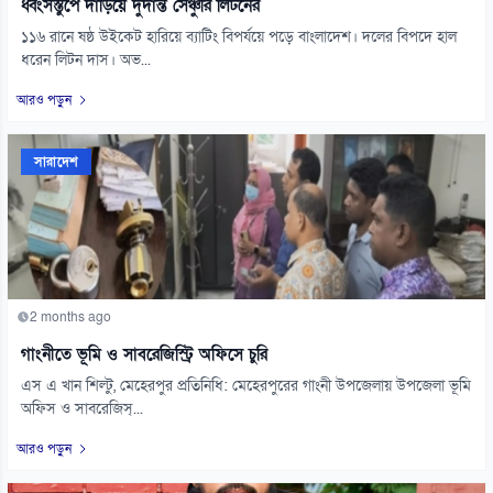
ধ্বংসস্তুপে দাঁড়িয়ে দুর্দান্ত সেঞ্চুরি লিটনের
১১৬ রানে ষষ্ঠ উইকেট হারিয়ে ব্যাটিং বিপর্যয়ে পড়ে বাংলাদেশ। দলের বিপদে হাল
ধরেন লিটন দাস। অভ...
আরও পড়ুন
সারাদেশ
2 months ago
গাংনীতে ভূমি ও সাবরেজিস্ট্রি অফিসে চুরি
এস এ খান শিল্টু, মেহেরপুর প্রতিনিধি: মেহেরপুরের গাংনী উপজেলায় উপজেলা ভূমি
অফিস ও সাবরেজিস্...
আরও পড়ুন