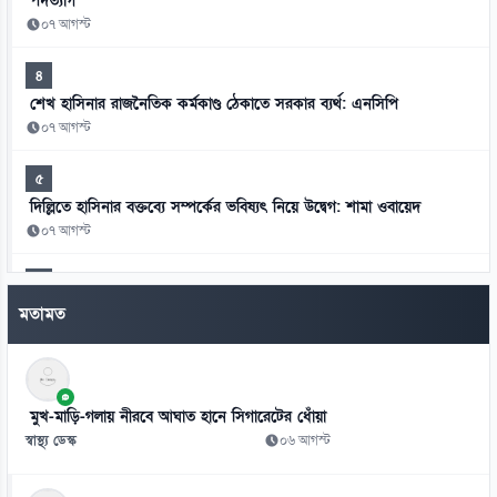
পদত্যাগ
০৭ আগস্ট
৪
শেখ হাসিনার রাজনৈতিক কর্মকাণ্ড ঠেকাতে সরকার ব্যর্থ: এনসিপি
০৭ আগস্ট
৫
দিল্লিতে হাসিনার বক্তব্যে সম্পর্কের ভবিষ্যৎ নিয়ে উদ্বেগ: শামা ওবায়েদ
০৭ আগস্ট
৬
মানবতাবিরোধী অপরাধের খসড়া তদন্তে জাফর ইকবালসহ চারজনের নাম
মতামত
০৭ আগস্ট
৭
চার বিভাগ ও মন্ত্রণালয়ে নতুন সচিব নিয়োগ ও পদায়ন
মুখ-মাড়ি-গলায় নীরবে আঘাত হানে সিগারেটের ধোঁয়া
০৬ আগস্ট
স্বাস্থ্য ডেস্ক
০৬ আগস্ট
৮