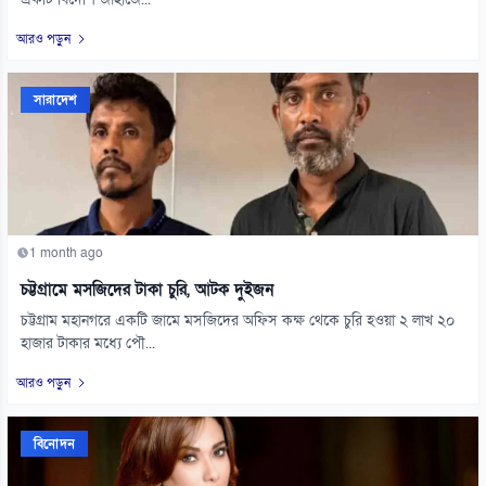
একটি বিদেশি জাহাজে...
আরও পড়ুন
সারাদেশ
1 month ago
চট্টগ্রামে মসজিদের টাকা চুরি, আটক দুইজন
চট্টগ্রাম মহানগরে একটি জামে মসজিদের অফিস কক্ষ থেকে চুরি হওয়া ২ লাখ ২০
হাজার টাকার মধ্যে পৌ...
আরও পড়ুন
বিনোদন