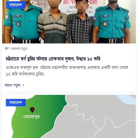
সারাদেশ
1 week ago
চট্টগ্রামে স্বর্ণ চুরির ঘটনায় গ্রেফতার দুজন, উদ্ধার ১০ ভরি
একেএম ফজলুল হক: চট্টগ্রাম মহানগরীর আকবরশাহ এলাকায় একটি বাসা থেকে
১২ ভরি স্বর্ণালংকার চুরির...
আরও পড়ুন
সারাদেশ