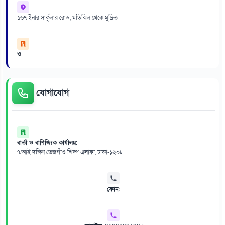
১৬৭ ইনার সার্কুলার রোড, মতিঝিল থেকে মুদ্রিত
ও
যোগাযোগ
বার্তা ও বাণিজ্যিক কার্যালয়:
৭/আই দক্ষিণ তেজগাঁও শিল্প এলাকা, ঢাকা-১২০৮।
ফোন: