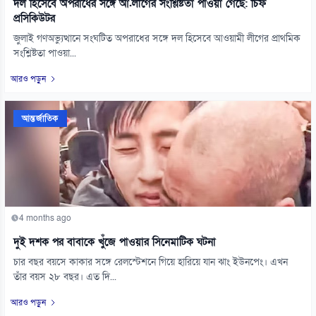
দল হিসেবে অপরাধের সঙ্গে আ.লীগের সংশ্লিষ্টতা পাওয়া গেছে: চিফ
প্রসিকিউটর
জুলাই গণঅভ্যুত্থানে সংঘটিত অপরাধের সঙ্গে দল হিসেবে আওয়ামী লীগের প্রাথমিক
সংশ্লিষ্টতা পাওয়া...
আরও পড়ুন
আন্তর্জাতিক
4 months ago
দুই দশক পর বাবাকে খুঁজে পাওয়ার সিনেমাটিক ঘটনা
চার বছর বয়সে কাকার সঙ্গে রেলস্টেশনে গিয়ে হারিয়ে যান ঝাং ইউনপেং। এখন
তাঁর বয়স ২৮ বছর। এত দি...
আরও পড়ুন