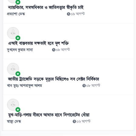
ন্যায়বিচার, সমঅধিকার ও জাতিসত্ত্বার স্বীকৃতি চাই
প্রত্যাশা ডেস্ক
০৯ আগস্ট
এআই বাস্তবতায় দক্ষতাই হবে মূল শক্তি
সুখদেব কুমার সানা
০৮ আগস্ট
জাতীয় ট্র্যাজেডি সড়কে মৃত্যুর মিছিলেও সব সেক্টর নির্বিকার
খান মুহঃ আশরাফুল আলম
০৮ আগস্ট
মুখ-মাড়ি-গলায় নীরবে আঘাত হানে সিগারেটের ধোঁয়া
স্বাস্থ্য ডেস্ক
০৬ আগস্ট