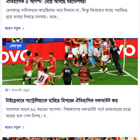
ঐতিহাসিক ৫ আগস্ট: ধেয়ে আসছে মহাবিপর্যয়!
মেশকাত সাদিকমনে করেছিলাম আর লিখবো না। কিন্তু বিবেকের কাছে পরাজিত
হয়ে আবার লিখতে বসলাম। আজ...
আরও পড়ুন
খেলাধুলা
1 month ago
টাইব্রেকারে অস্ট্রেলিয়াকে হারিয়ে মিশরের ঐতিহাসিক নকআউট জয়
অবশেষে ভাঙল ৯২ বছরের অপেক্ষা। বিশ্বকাপের নকআউট পর্বে প্রথমবারের মতো
জয়ের স্বাদ পেল মিশর। য...
আরও পড়ুন