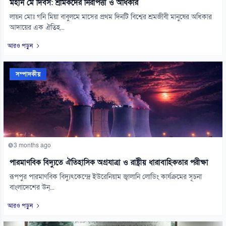
মহান মে দিবস: শ্রমিকদের নিরাপত্তা ও অধিকার
লায়ন মোঃ গনি মিয়া বাবুলমে মাসের প্রথম দিনটি বিশ্বের শ্রমজীবী মানুষের অধিকার
আদায়ের এক ঐতিহ...
আরও পড়ুন
সম্পাদকীয়
3 months ago
পারমাণবিক বিদ্যুতে ঐতিহাসিক অগ্রযাত্রা ও রাষ্ট্রীয় ধারাবাহিকতার পরীক্ষা
রূপপুর পারমাণবিক বিদ্যুৎকেন্দ্রে ইউরেনিয়াম জ্বালানি লোডিং কার্যক্রমের সূচনা
বাংলাদেশের উন্...
আরও পড়ুন