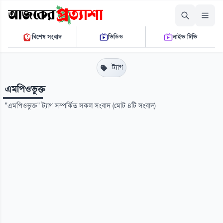
বৃহস্পতিবার, ০৬ আগস্ট ২০২৬
বিশেষ সংবাদ
ভিডিও
লাইভ টিভি
০৪ ১৩ ৪৯ পি.এম.
THE DAILY AJKER PROTTASHA
ট্যাগ
এমপিওভুক্ত
"এমপিওভুক্ত" ট্যাগ সম্পর্কিত সকল সংবাদ (মোট ৪টি সংবাদ)