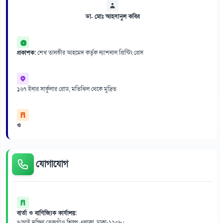
ডা. মোঃ আহসানুল কবির
প্রকাশক:
শেখ তানভীর আহমেদ কর্তৃক ন্যাশনাল প্রিন্টিং প্রেস
১৬৭ ইনার সার্কুলার রোড, মতিঝিল থেকে মুদ্রিত
ও
যোগাযোগ
বার্তা ও বাণিজ্যিক কার্যালয়:
৭/আই দক্ষিণ তেজগাঁও শিল্প এলাকা, ঢাকা-১২০৮।