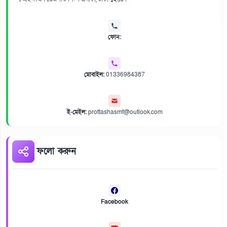
ফোন:
মোবাইল:
01336984387
ই-মেইল:
prottashasmf@outlook.com
ফলো করুন
Facebook