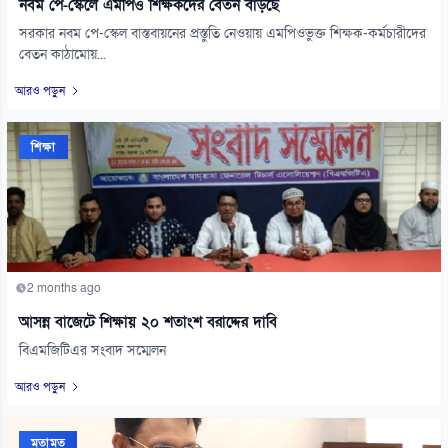
নবম পে-স্কেলে এমপিও শিক্ষকদের বেতন বাড়ছে
সরকার নবম পে-স্কেল বাস্তবায়নের প্রস্তুতি নেওয়ায় এমপিওভুক্ত শিক্ষক-কর্মচারীদের
বেতন কাঠামোয়...
আরও পড়ুন
শিক্ষা
2 months ago
আসন্ন বাজেটে শিক্ষায় ২০ শতাংশ বরাদ্দের দাবি
বিএমজিটিএর সংবাদ সম্মেলন
আরও পড়ুন
মতামত