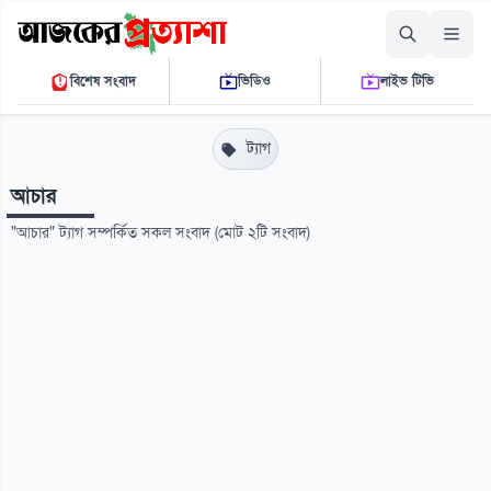
বৃহস্পতিবার, ০৬ আগস্ট ২০২৬
বিশেষ সংবাদ
ভিডিও
লাইভ টিভি
০৪ ০৭ ০৭ পি.এম.
THE DAILY AJKER PROTTASHA
ট্যাগ
আচার
"আচার" ট্যাগ সম্পর্কিত সকল সংবাদ (মোট ২টি সংবাদ)