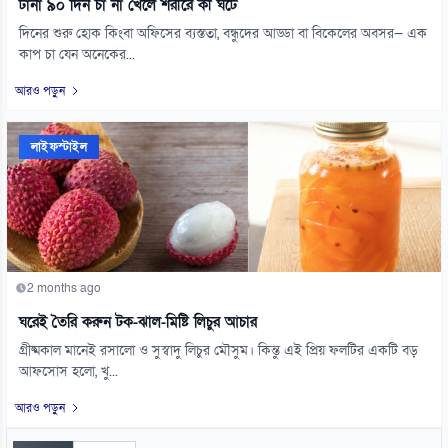
টানা ৯০ দিন চা না খেলে শরীরে কী ঘটে
দিনের শুরু হোক কিংবা অফিসের ব্যস্ততা, বন্ধুদের আড্ডা বা বিকেলের অবসর— এক
কাপ চা যেন অনেকের...
আরও পড়ুন
লাইফস্টাইল
2 months ago
ঘরেই তৈরি করুন টক-ঝাল-মিষ্টি লিচুর আচার
গ্রীষ্মকাল মানেই রসালো ও সুস্বাদু লিচুর মৌসুম। কিন্তু এই প্রিয় ফলটির একটি বড়
আফসোস হলো, খু...
আরও পড়ুন