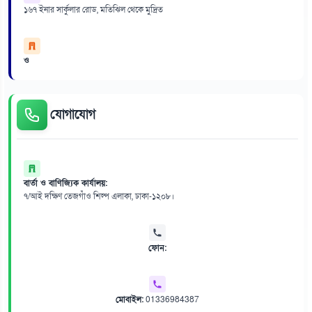
১৬৭ ইনার সার্কুলার রোড, মতিঝিল থেকে মুদ্রিত
ও
যোগাযোগ
বার্তা ও বাণিজ্যিক কার্যালয়:
৭/আই দক্ষিণ তেজগাঁও শিল্প এলাকা, ঢাকা-১২০৮।
ফোন:
মোবাইল:
01336984387