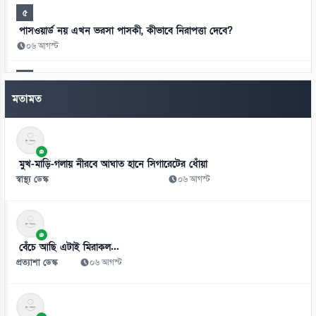
৫
পাসওয়ার্ড নয় এখন ভরসা পাসকী, কীভাবে নিরাপত্তা দেবে?
০৬ আগস্ট
৬
ভিনিসিয়ুসকে ‘হুমকি’ দিয়ে সুর নরম রিয়ালের, আর্সেনালের নতুন প্রস্তাব
মতামত
০৬ আগস্ট
৭
রুশ বাহিনীর রাতভর ড্রোন-ক্ষেপণাস্ত্র হামলায় কিয়েভে নিহত ১৭
মুখ-মাড়ি-গলায় নীরবে আঘাত হানে সিগারেটের ধোঁয়া
০৬ আগস্ট
স্বাস্থ্য ডেস্ক
০৬ আগস্ট
৮
ইয়েমেনে সামরিক শিবিরে ভয়াবহ হামলা, নিহত ৩০
০৬ আগস্ট
বেঁচে আছি এটাই মিরাকল...
প্রত্যাশা ডেস্ক
০৬ আগস্ট