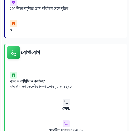
১৬৭ ইনার সার্কুলার রোড, মতিঝিল থেকে মুদ্রিত
ও
যোগাযোগ
বার্তা ও বাণিজ্যিক কার্যালয়:
৭/আই দক্ষিণ তেজগাঁও শিল্প এলাকা, ঢাকা-১২০৮।
ফোন:
মোবাইল:
01336984387