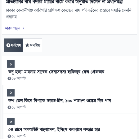
প্রতিষ্ঠানের নাম বদলে মায়ের নামে করার অনুমতি দিলেন না প্রধানমন্ত্রী
ঢাকার কেরানীগঞ্জ কারিগরি প্রশিক্ষণ কেন্দ্রের নাম পরিবর্তনের প্রস্তাবে সম্মতি দেননি
প্রধানম...
আরও পড়ুন
সর্বশেষ
জনপ্রিয়
১
তনু হত্যা মামলায় সাবেক সেনাসদস্য হাফিজুর ফের গ্রেফতার
০৮ আগস্ট
২
রুশ তেল কিনে বিপাকে ভারত-চীন, ১০০ শতাংশ শুল্কের বিল পাস
০৮ আগস্ট
৩
৫৪ রানে অলআউট বাংলাদেশ, ইনিংস ব্যবধানে লজ্জার হার
০৮ আগস্ট