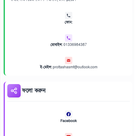
ফোন:
মোবাইল:
01336984387
ই-মেইল:
prottashasmf@outlook.com
ফলো করুন
Facebook