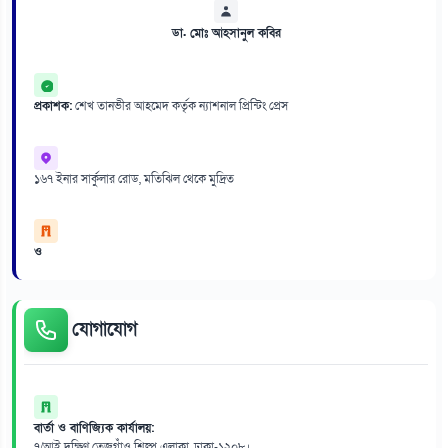
ডা. মোঃ আহসানুল কবির
প্রকাশক:
শেখ তানভীর আহমেদ কর্তৃক ন্যাশনাল প্রিন্টিং প্রেস
১৬৭ ইনার সার্কুলার রোড, মতিঝিল থেকে মুদ্রিত
ও
যোগাযোগ
বার্তা ও বাণিজ্যিক কার্যালয়:
৭/আই দক্ষিণ তেজগাঁও শিল্প এলাকা, ঢাকা-১২০৮।