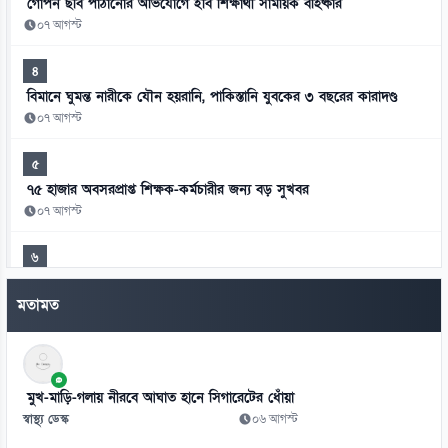
গোপন ছবি পাঠানোর অভিযোগে ইবি শিক্ষার্থী সাময়িক বহিষ্কার
০৭ আগস্ট
৪
বিমানে ঘুমন্ত নারীকে যৌন হয়রানি, পাকিস্তানি যুবকের ৩ বছরের কারাদণ্ড
০৭ আগস্ট
৫
৭৫ হাজার অবসরপ্রাপ্ত শিক্ষক-কর্মচারীর জন্য বড় সুখবর
০৭ আগস্ট
৬
মিস ওয়ার্ল্ডের মঞ্চে বাংলাদেশের প্রতিনিধি সামানজার
মতামত
০৭ আগস্ট
৭
আদালতের রায় উপেক্ষা করে ট্রাম্পের নতুন নাগরিকত্ব আদেশ
মুখ-মাড়ি-গলায় নীরবে আঘাত হানে সিগারেটের ধোঁয়া
০৭ আগস্ট
স্বাস্থ্য ডেস্ক
০৬ আগস্ট
৮