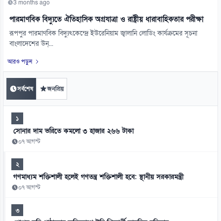
3 months ago
পারমাণবিক বিদ্যুতে ঐতিহাসিক অগ্রযাত্রা ও রাষ্ট্রীয় ধারাবাহিকতার পরীক্ষা
রূপপুর পারমাণবিক বিদ্যুৎকেন্দ্রে ইউরেনিয়াম জ্বালানি লোডিং কার্যক্রমের সূচনা
বাংলাদেশের উন্...
আরও পড়ুন
সর্বশেষ
জনপ্রিয়
১
সোনার দাম ভরিতে কমলো ৩ হাজার ২৬৬ টাকা
০৭ আগস্ট
২
গণমাধ্যম শক্তিশালী হলেই গণতন্ত্র শক্তিশালী হবে: স্থানীয় সরকারমন্ত্রী
০৭ আগস্ট
৩