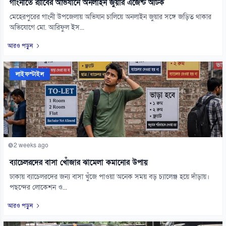
গাংনীতে র‌্যাবের অভিযানে অনলাইন জুয়ার এজেন্ট আটক
মেহেরপুরের গাংনী উপজেলায় অভিযান চালিয়ে অনলাইন জুয়ার সঙ্গে জড়িত থাকার
অভিযোগে মো. আরিফুল ইস...
আরও পড়ুন
লাইফস্টাইল
2 weeks ago
ব্যাচেলরদের বাসা খোঁজার ঝামেলা কমানোর উপায়
ঢাকায় ব্যাচেলরদের জন্য বাসা খুঁজে পাওয়া অনেক সময় বড় চ্যালেঞ্জ হয়ে দাঁড়ায়।
পছন্দের লোকেশন ও...
আরও পড়ুন