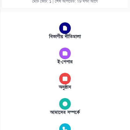
মোট ভোট: ১ | শেষ আপডেট: 19 ঘন্টা আগে
বিভাগীয় নীতিমালা
ই-পেপার
অনুষ্ঠান
আমাদের সম্পর্কে