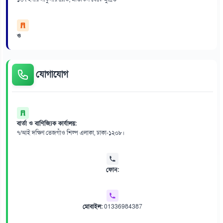
ও
যোগাযোগ
বার্তা ও বাণিজ্যিক কার্যালয়:
৭/আই দক্ষিণ তেজগাঁও শিল্প এলাকা, ঢাকা-১২০৮।
ফোন:
মোবাইল:
01336984387