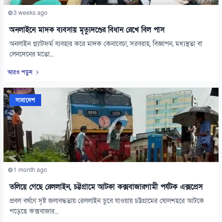
3 weeks ago
অনলাইনে মাদক ব্যবসায় মৃত্যুদণ্ডের বিধান রেখে বিল পাস
অনলাইন প্ল্যাটফর্ম ব্যবহার করে মাদক কেনাবেচা, সরবরাহ, বিজ্ঞাপন, মধ্যস্থতা বা
লেনদেনের মতো...
আরও পড়ুন
সারাদেশ
1 month ago
তলিয়ে গেছে রেললাইন, চট্টগ্রামে আটকা কক্সবাজারগামী পর্যটক এক্সপ্রেস
প্রবল বর্ষণে সৃষ্ট জলাবদ্ধতায় রেললাইন ডুবে যাওয়ায় চট্টগ্রামের ষোলশহরে আটকে
পড়েছে কক্সবাজার...