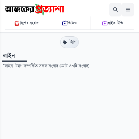
শনিবার, ০৮ আগস্ট ২০২৬
বিশেষ সংবাদ
ভিডিও
লাইভ টিভি
০৪ ৫৪ ৪৩ পি.এম.
THE DAILY AJKER PROTTASHA
ট্যাগ
লাইন
"লাইন" ট্যাগ সম্পর্কিত সকল সংবাদ (মোট ৩০টি সংবাদ)