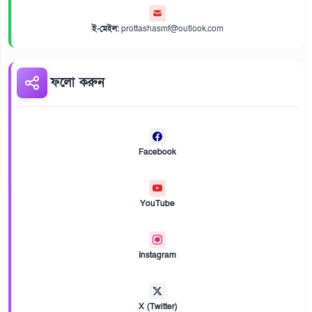
ই-মেইল:
prottashasmf@outlook.com
ফলো করুন
Facebook
YouTube
Instagram
X (Twitter)