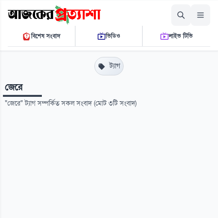
শনিবার, ০৮ আগস্ট ২০২৬
বিশেষ সংবাদ
ভিডিও
লাইভ টিভি
০৮ ২৪ ৩৯ পি.এম.
THE DAILY AJKER PROTTASHA
ট্যাগ
জেরে
"জেরে" ট্যাগ সম্পর্কিত সকল সংবাদ (মোট ৩টি সংবাদ)