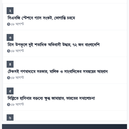
২
সিএনজি স্টেশনে গ্যাস সংকট, ভোগান্তি চরমে
০৮ আগস্ট
৩
গ্রিস উপকূলে দুই শতাধিক অভিবাসী উদ্ধার, ৭২ জন বাংলাদেশি
০৮ আগস্ট
৪
টেকসই গণমাধ্যমে সরকার, মালিক ও সাংবাদিকের সমন্বয়ের আহ্বান
০৮ আগস্ট
৫
দিল্লিতে হাসিনার বক্তব্যে ক্ষুব্ধ জামায়াত, ভারতের সমালোচনা
০৮ আগস্ট
৬
শেখ হাসিনার বক্তব্য গুরুত্ব দিচ্ছে না সরকার: স্বরাষ্ট্রমন্ত্রী