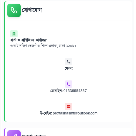
যোগাযোগ
বার্তা ও বাণিজ্যিক কার্যালয়:
৭/আই দক্ষিণ তেজগাঁও শিল্প এলাকা, ঢাকা-১২০৮।
ফোন:
মোবাইল:
01336984387
ই-মেইল:
prottashasmf@outlook.com