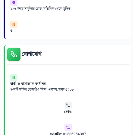
১৬৭ ইনার সার্কুলার রোড, মতিঝিল থেকে মুদ্রিত
ও
যোগাযোগ
বার্তা ও বাণিজ্যিক কার্যালয়:
৭/আই দক্ষিণ তেজগাঁও শিল্প এলাকা, ঢাকা-১২০৮।
ফোন:
মোবাইল:
01336984387