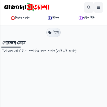
শনিবার, ০৮ আগস্ট ২০২৬
বিশেষ সংবাদ
ভিডিও
লাইভ টিভি
০৪ ২১ ৫৩ এ.এম.
THE DAILY AJKER PROTTASHA
ট্যাগ
গোল্ডেন-ডোম
"গোল্ডেন-ডোম" ট্যাগ সম্পর্কিত সকল সংবাদ (মোট ১টি সংবাদ)