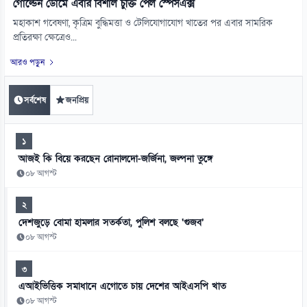
গোল্ডেন ডোমে এবার বিশাল চুক্তি পেল স্পেসএক্স
মহাকাশ গবেষণা, কৃত্রিম বুদ্ধিমত্তা ও টেলিযোগাযোগ খাতের পর এবার সামরিক
প্রতিরক্ষা ক্ষেত্রেও...
আরও পড়ুন
সর্বশেষ
জনপ্রিয়
১
আজই কি বিয়ে করছেন রোনালদো-জর্জিনা, জল্পনা তুঙ্গে
০৮ আগস্ট
২
দেশজুড়ে বোমা হামলার সতর্কতা, পুলিশ বলছে ‘গুজব’
০৮ আগস্ট
৩
এআইভিত্তিক সমাধানে এগোতে চায় দেশের আইএসপি খাত
০৮ আগস্ট