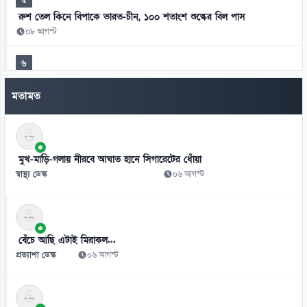
রুশ তেল কিনে বিপাকে ভারত-চীন, ১০০ শতাংশ শুল্কের বিল পাস
০৮ আগস্ট
৬
৫৪ রানে অলআউট বাংলাদেশ, ইনিংস ব্যবধানে লজ্জার হার
মতামত
০৮ আগস্ট
৭
অটোরিকশায় বাসের ধাক্কা, প্রাণ গেল দুজনের
মুখ-মাড়ি-গলায় নীরবে আঘাত হানে সিগারেটের ধোঁয়া
০৮ আগস্ট
স্বাস্থ্য ডেস্ক
০৬ আগস্ট
৮
গণঅভ্যুত্থানের সঙ্গে প্রথম বেইমানি করেছেন ডা. শফিকুর রহমান: রাশেদ খান
০৮ আগস্ট
বেঁচে আছি এটাই মিরাকল...
প্রত্যাশা ডেস্ক
০৬ আগস্ট