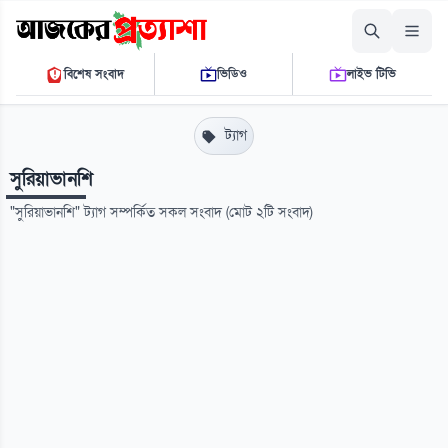
শনিবার, ০৮ আগস্ট ২০২৬
বিশেষ সংবাদ
ভিডিও
লাইভ টিভি
০৯ ১৪ ০৯ এ.এম.
THE DAILY AJKER PROTTASHA
ট্যাগ
সুরিয়াভানশি
"সুরিয়াভানশি" ট্যাগ সম্পর্কিত সকল সংবাদ (মোট ২টি সংবাদ)