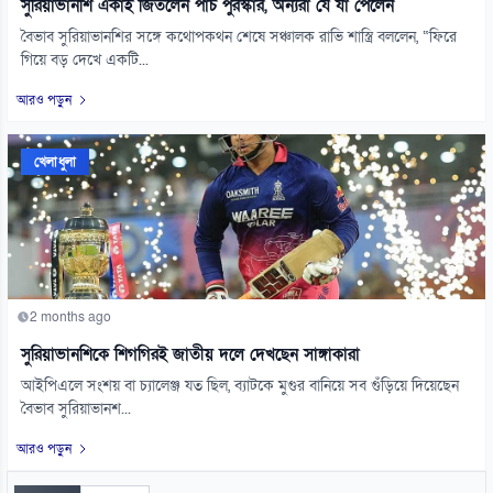
সুরিয়াভানশি একাই জিতলেন পাঁচ পুরস্কার, অন্যরা যে যা পেলেন
বৈভাব সুরিয়াভানশির সঙ্গে কথোপকথন শেষে সঞ্চালক রাভি শাস্ত্রি বললেন, “ফিরে
গিয়ে বড় দেখে একটি...
আরও পড়ুন
খেলাধুলা
2 months ago
সুরিয়াভানশিকে শিগগিরই জাতীয় দলে দেখছেন সাঙ্গাকারা
আইপিএলে সংশয় বা চ্যালেঞ্জ যত ছিল, ব্যাটকে মুগুর বানিয়ে সব গুঁড়িয়ে দিয়েছেন
বৈভাব সুরিয়াভানশ...
আরও পড়ুন