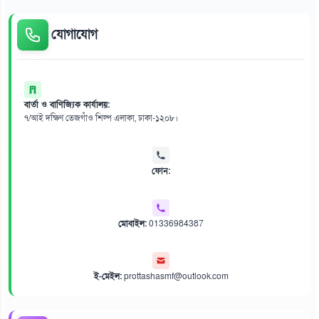
যোগাযোগ
বার্তা ও বাণিজ্যিক কার্যালয়:
৭/আই দক্ষিণ তেজগাঁও শিল্প এলাকা, ঢাকা-১২০৮।
ফোন:
মোবাইল:
01336984387
ই-মেইল:
prottashasmf@outlook.com