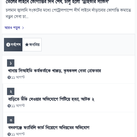
তেলের লাইনে ভোগান্তির দিন শেষ, চালু হলো ‘ড্রাইভার সার্ভিস’
চলমান জ্বালানি সংকটের মধ্যে পেট্রোলপাম্পে দীর্ঘ লাইনে দাঁড়ানোর ভোগান্তি কমাতে
নতুন সেবা চা...
আরও পড়ুন
সর্বশেষ
জনপ্রিয়
১
থানায় সিআইডি কর্মকর্তাকে থাপ্পড়, কৃষকদল নেতা গ্রেফতার
১১ আগস্ট
২
বাড়িতে উঁকি দেওয়ার অভিযোগে পিটিয়ে হত্যা, আটক ২
১১ আগস্ট
৩
বদরগঞ্জে ফ্যামিলি কার্ড নিয়োগে অনিয়মের অভিযোগ
১১ আগস্ট