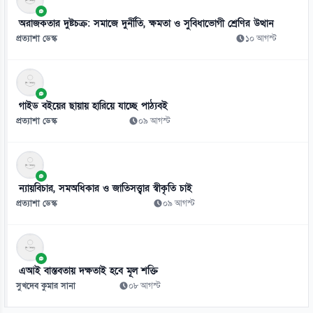
পরমাণু চুক্তি ছাড়াই ইরানের সঙ্গে যুদ্ধ থামাতে চান ট্রাম্প
১০ আগস্ট
অরাজকতার দুষ্টচক্র: সমাজে দুর্নীতি, ক্ষমতা ও সুবিধাভোগী শ্রেণির উত্থান
প্রত্যাশা ডেস্ক
১০ আগস্ট
গাইড বইয়ের ছায়ায় হারিয়ে যাচ্ছে পাঠ্যবই
প্রত্যাশা ডেস্ক
০৯ আগস্ট
ন্যায়বিচার, সমঅধিকার ও জাতিসত্ত্বার স্বীকৃতি চাই
প্রত্যাশা ডেস্ক
০৯ আগস্ট
এআই বাস্তবতায় দক্ষতাই হবে মূল শক্তি
সুখদেব কুমার সানা
০৮ আগস্ট