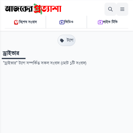
মঙ্গলবার, ১১ আগস্ট ২০২৬
বিশেষ সংবাদ
ভিডিও
লাইভ টিভি
০৬:৫৯:৪৪ পি.এম.
THE DAILY AJKER PROTTASHA
ট্যাগ
ড্রাইভার
"ড্রাইভার" ট্যাগ সম্পর্কিত সকল সংবাদ (মোট ১টি সংবাদ)