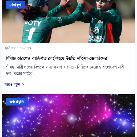
খেলাধুলা
3 months ago
সিরিজ হারলেও ব্যক্তিগত র‌্যাংকিংয়ে উন্নতি নাহিদা-জ্যোতিদের
শ্রীলঙ্কা নারী দলের বিপক্ষে সদ্য সমাপ্ত ওয়ানডে সিরিজে হেরেছে বাংলাদেশ নারী
দল। ঘরের মাঠের...
আরও পড়ুন
তথ্যপ্রযুক্তি