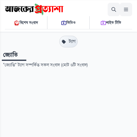
শুক্রবার, ০৭ আগস্ট ২০২৬
বিশেষ সংবাদ
ভিডিও
লাইভ টিভি
০৭:৪৫:০২ এ.এম.
THE DAILY AJKER PROTTASHA
ট্যাগ
জ্যোতি
"জ্যোতি" ট্যাগ সম্পর্কিত সকল সংবাদ (মোট ৬টি সংবাদ)