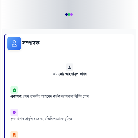
সম্পাদক
ডা. মোঃ আহসানুল কবির
প্রকাশক:
শেখ তানভীর আহমেদ কর্তৃক ন্যাশনাল প্রিন্টিং প্রেস
১৬৭ ইনার সার্কুলার রোড, মতিঝিল থেকে মুদ্রিত