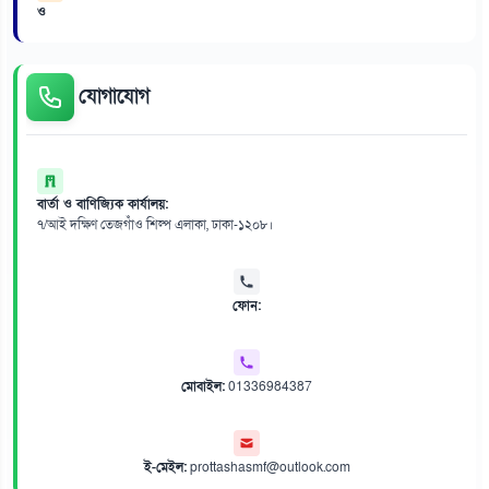
ও
যোগাযোগ
বার্তা ও বাণিজ্যিক কার্যালয়:
৭/আই দক্ষিণ তেজগাঁও শিল্প এলাকা, ঢাকা-১২০৮।
ফোন:
মোবাইল:
01336984387
ই-মেইল:
prottashasmf@outlook.com