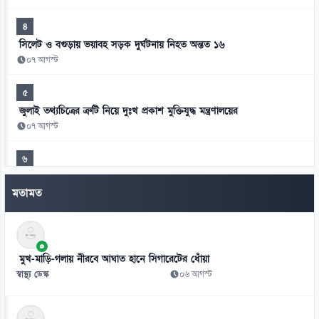
৪
সিলেট ও বগুড়ায় ভয়াবহ সড়ক দুর্ঘটনায় নিহত অন্তত ১৬
০৭ আগস্ট
৫
জুলাই তথ্যচিত্রের ত্রুটি নিয়ে দুঃখ প্রকাশ মুক্তিযুদ্ধ মন্ত্রণালয়ের
০৭ আগস্ট
৬
হাসিনাকে এই সুযোগ ভারত কেন দিল—স্বরাষ্ট্রমন্ত্রীর প্রশ্ন
মতামত
০৭ আগস্ট
৭
জুলাই সনদ ও বিচার বিভাগের ইস্যুতে নারায়ণগঞ্জে সাত আইন কর্মকর্তার
পদত্যাগ
মুখ-মাড়ি-গলায় নীরবে আঘাত হানে সিগারেটের ধোঁয়া
০৭ আগস্ট
স্বাস্থ্য ডেস্ক
০৬ আগস্ট
৮