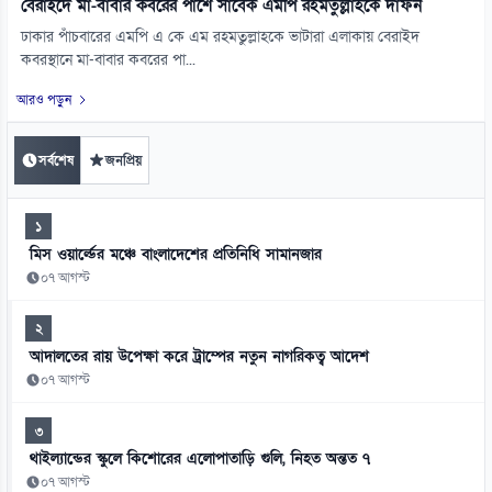
বেরাইদে মা-বাবার কবরের পাশে সাবেক এমপি রহমতুল্লাহকে দাফন
ঢাকার পাঁচবারের এমপি এ কে এম রহমতুল্লাহকে ভাটারা এলাকায় বেরাইদ
কবরস্থানে মা-বাবার কবরের পা...
আরও পড়ুন
সর্বশেষ
জনপ্রিয়
১
মিস ওয়ার্ল্ডের মঞ্চে বাংলাদেশের প্রতিনিধি সামানজার
০৭ আগস্ট
২
আদালতের রায় উপেক্ষা করে ট্রাম্পের নতুন নাগরিকত্ব আদেশ
০৭ আগস্ট
৩
থাইল্যান্ডের স্কুলে কিশোরের এলোপাতাড়ি গুলি, নিহত অন্তত ৭
০৭ আগস্ট