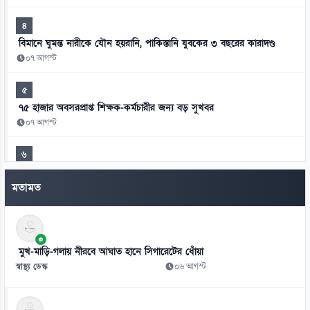
৪
বিমানে ঘুমন্ত নারীকে যৌন হয়রানি, পাকিস্তানি যুবকের ৩ বছরের কারাদণ্ড
০৭ আগস্ট
৫
৭৫ হাজার অবসরপ্রাপ্ত শিক্ষক-কর্মচারীর জন্য বড় সুখবর
০৭ আগস্ট
৬
মিস ওয়ার্ল্ডের মঞ্চে বাংলাদেশের প্রতিনিধি সামানজার
মতামত
০৭ আগস্ট
৭
আদালতের রায় উপেক্ষা করে ট্রাম্পের নতুন নাগরিকত্ব আদেশ
মুখ-মাড়ি-গলায় নীরবে আঘাত হানে সিগারেটের ধোঁয়া
০৭ আগস্ট
স্বাস্থ্য ডেস্ক
০৬ আগস্ট
৮
থাইল্যান্ডের স্কুলে কিশোরের এলোপাতাড়ি গুলি, নিহত অন্তত ৭