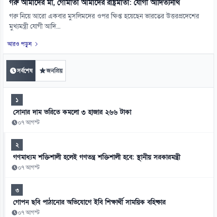
গরু আমাদের মা, গোমাতা আমাদের রাষ্ট্রমাতা: যোগী আদিত্যনাথ
গরু নিয়ে আরো একবার মুসলিমদের ওপর ক্ষিপ্ত হয়েছেন ভারতের উত্তরপ্রদেশের
মুখ্যমন্ত্রী যোগী আদি...
আরও পড়ুন
সর্বশেষ
জনপ্রিয়
১
সোনার দাম ভরিতে কমলো ৩ হাজার ২৬৬ টাকা
০৭ আগস্ট
২
গণমাধ্যম শক্তিশালী হলেই গণতন্ত্র শক্তিশালী হবে: স্থানীয় সরকারমন্ত্রী
০৭ আগস্ট
৩
গোপন ছবি পাঠানোর অভিযোগে ইবি শিক্ষার্থী সাময়িক বহিষ্কার
০৭ আগস্ট