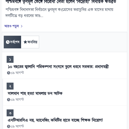
পশ্চিমবঙ্গে তৃণমূল ভেঙ্গে বিরোধী নেতা হলেন ‘বিদ্রোহী’ বিধায়ক ঋতব্রত
পশ্চিমবঙ্গ বিধানসভা নির্বাচনে তৃণমূল কংগ্রেসের ভরাডুবির এক মাসের মাথায়
দলটিতে বড় ধরনের ভাঙ...
আরও পড়ুন
সর্বশেষ
জনপ্রিয়
১
১০ বছরের জ্বালানি পরিকল্পনা সংসদে তুলে ধরবে সরকার: প্রধানমন্ত্রী
০৯ আগস্ট
২
সালমান শাহ হত্যা মামলায় ডন আটক
০৯ আগস্ট
৩
এনটিআরসিএ নয়, ম্যানেজিং কমিটির হাতে যাচ্ছে শিক্ষক নিয়োগ!
০৯ আগস্ট