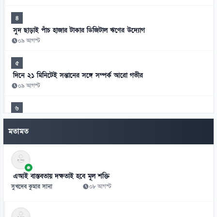
৪
সুদ ছাড়াই পাঁচ হাজার টাকার ডিজিটাল ঋণের উদ্যোগ
০৯ আগস্ট
৫
দিনে ২১ মিনিটেই সন্তানের সঙ্গে সম্পর্ক আরো গভীর
০৯ আগস্ট
৬
এসএসসির ফল কখন ঘোষণা, যেভাবে পাবেন শিক্ষার্থীরা
মতামত
০৯ আগস্ট
৭
রাষ্ট্রপতি নির্বাচনে ১১ দলের প্রার্থী অলি আহমদ
এআই বাস্তবতায় দক্ষতাই হবে মূল শক্তি
০৯ আগস্ট
সুখদেব কুমার সানা
০৮ আগস্ট
৮
৪০ ঘণ্টা পর রোম থেকে ঢাকায় ফিরলেন যাত্রীরা