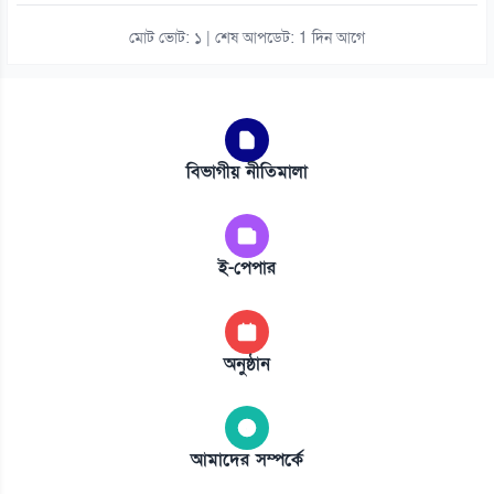
মোট ভোট: ১ | শেষ আপডেট: 1 দিন আগে
বিভাগীয় নীতিমালা
ই-পেপার
অনুষ্ঠান
আমাদের সম্পর্কে