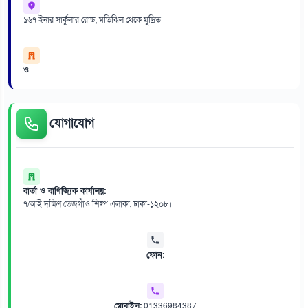
১৬৭ ইনার সার্কুলার রোড, মতিঝিল থেকে মুদ্রিত
ও
যোগাযোগ
বার্তা ও বাণিজ্যিক কার্যালয়:
৭/আই দক্ষিণ তেজগাঁও শিল্প এলাকা, ঢাকা-১২০৮।
ফোন:
মোবাইল:
01336984387