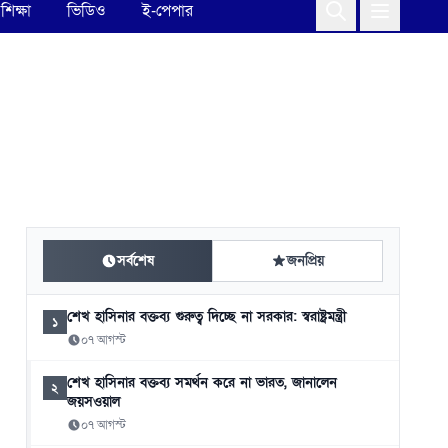
শিক্ষা
ভিডিও
ই-পেপার
সর্বশেষ
জনপ্রিয়
শেখ হাসিনার বক্তব্য গুরুত্ব দিচ্ছে না সরকার: স্বরাষ্ট্রমন্ত্রী
১
০৭ আগস্ট
শেখ হাসিনার বক্তব্য সমর্থন করে না ভারত, জানালেন
২
জয়সওয়াল
০৭ আগস্ট