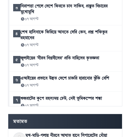
নিরাপত্তা পেলে দেশে ফিরতে চান সাকিব, প্রস্তুত বিচারের
৩
মুখোমুখি
০৭ আগস্ট
শেখ হাসিনাকে ফিরিয়ে আনতে দেরি কেন, প্রশ্ন শফিকুর
৪
রহমানের
০৭ আগস্ট
জুলাইয়ের ‘নীরব বিপ্লবীদের’ প্রতি নাহিদের কৃতজ্ঞতা
৫
০৭ আগস্ট
এআইয়ের প্রভাবে উন্নত দেশে চাকরি হারানোর ঝুঁকি বেশি
৬
০৭ আগস্ট
গুজরাটের কূপে রহস্যময় ঢেউ, নেই ভূমিকম্পের শঙ্কা
৭
০৭ আগস্ট
৪১ বছরের ইতিহাসে প্রথমবার সৌদি তেল আমদানি বন্ধ
৮
মতামত
যুক্তরাষ্ট্রের
০৭ আগস্ট
মুখ-মাড়ি-গলায় নীরবে আঘাত হানে সিগারেটের ধোঁয়া