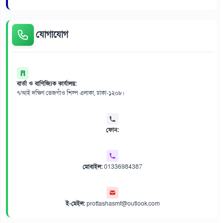
যোগাযোগ
বার্তা ও বাণিজ্যিক কার্যালয়:
৭/আই দক্ষিণ তেজগাঁও শিল্প এলাকা, ঢাকা-১২০৮।
ফোন:
মোবাইল:
01336984387
ই-মেইল:
prottashasmf@outlook.com