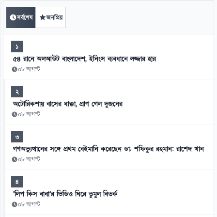
সর্বশেষ
জনপ্রিয়
১
৫৪ রানে অলআউট বাংলাদেশ, ইনিংস ব্যবধানে লজ্জার হার
০৮ আগস্ট
২
অটোরিকশায় বাসের ধাক্কা, প্রাণ গেল দুজনের
০৮ আগস্ট
৩
গণঅভ্যুত্থানের সঙ্গে প্রথম বেইমানি করেছেন ডা. শফিকুর রহমান: রাশেদ খান
০৮ আগস্ট
৪
‘লিপ কিস বাবা’র ভিডিও ঘিরে তুমুল বিতর্ক
০৮ আগস্ট