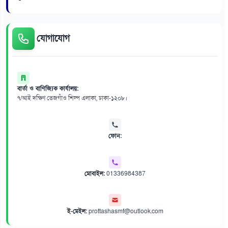
যোগাযোগ
বার্তা ও বাণিজ্যিক কার্যালয়:
৭/আই দক্ষিণ তেজগাঁও শিল্প এলাকা, ঢাকা-১২০৮।
ফোন:
মোবাইল:
01336984387
ই-মেইল:
prottashasmf@outlook.com