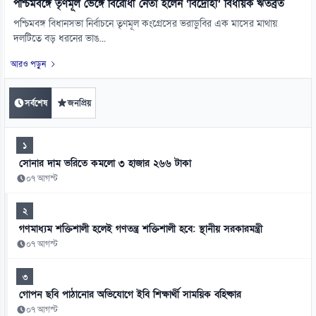
পশ্চিমবঙ্গে তৃণমূল ভেঙ্গে বিরোধী নেতা হলেন ‘বিদ্রোহী’ বিধায়ক ঋতব্রত
পশ্চিমবঙ্গ বিধানসভা নির্বাচনে তৃণমূল কংগ্রেসের ভরাডুবির এক মাসের মাথায়
দলটিতে বড় ধরনের ভাঙ...
আরও পড়ুন
সর্বশেষ
জনপ্রিয়
১
সোনার দাম ভরিতে কমলো ৩ হাজার ২৬৬ টাকা
০৭ আগস্ট
২
গণমাধ্যম শক্তিশালী হলেই গণতন্ত্র শক্তিশালী হবে: স্থানীয় সরকারমন্ত্রী
০৭ আগস্ট
৩
গোপন ছবি পাঠানোর অভিযোগে ইবি শিক্ষার্থী সাময়িক বহিষ্কার
০৭ আগস্ট