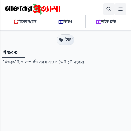
শুক্রবার, ০৭ আগস্ট ২০২৬
বিশেষ সংবাদ
ভিডিও
লাইভ টিভি
০১:২৯:০০ পি.এম.
THE DAILY AJKER PROTTASHA
ট্যাগ
ঋতব্রত
"ঋতব্রত" ট্যাগ সম্পর্কিত সকল সংবাদ (মোট ১টি সংবাদ)