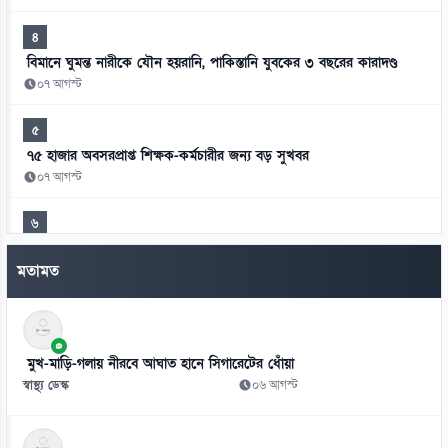
৪
বিমানে ঘুমন্ত নারীকে যৌন হয়রানি, পাকিস্তানি যুবকের ৩ বছরের কারাদণ্ড
০৭ আগস্ট
৫
৭৫ হাজার অবসরপ্রাপ্ত শিক্ষক-কর্মচারীর জন্য বড় সুখবর
০৭ আগস্ট
৬
মিস ওয়ার্ল্ডের মঞ্চে বাংলাদেশের প্রতিনিধি সামানজার
মতামত
০৭ আগস্ট
৭
আদালতের রায় উপেক্ষা করে ট্রাম্পের নতুন নাগরিকত্ব আদেশ
মুখ-মাড়ি-গলায় নীরবে আঘাত হানে সিগারেটের ধোঁয়া
০৭ আগস্ট
স্বাস্থ্য ডেস্ক
০৬ আগস্ট
৮
থাইল্যান্ডের স্কুলে কিশোরের এলোপাতাড়ি গুলি, নিহত অন্তত ৭