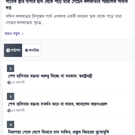
সাবেক স্ত্রীর বাসার ছাদ থেকে পড়ে মারা গেছেন কলকাতার পরিচালক অনীক
দত্ত
দক্ষিণ কলকাতার হিন্দুস্তান পার্ক এলাকায় একটি ভবনের ‘ছাদ থেকে পড়ে’ মারা
গেছেন কলকাতার ‘ভূতে...
আরও পড়ুন
সর্বশেষ
জনপ্রিয়
১
শেখ হাসিনার বক্তব্য গুরুত্ব দিচ্ছে না সরকার: স্বরাষ্ট্রমন্ত্রী
০৭ আগস্ট
২
শেখ হাসিনার বক্তব্য সমর্থন করে না ভারত, জানালেন জয়সওয়াল
০৭ আগস্ট
৩
নিরাপত্তা পেলে দেশে ফিরতে চান সাকিব, প্রস্তুত বিচারের মুখোমুখি