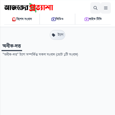
শুক্রবার, ০৭ আগস্ট ২০২৬
বিশেষ সংবাদ
ভিডিও
লাইভ টিভি
০৫ ৫২ ৫১ পি.এম.
THE DAILY AJKER PROTTASHA
ট্যাগ
অনীক-দত্ত
"অনীক-দত্ত" ট্যাগ সম্পর্কিত সকল সংবাদ (মোট ১টি সংবাদ)