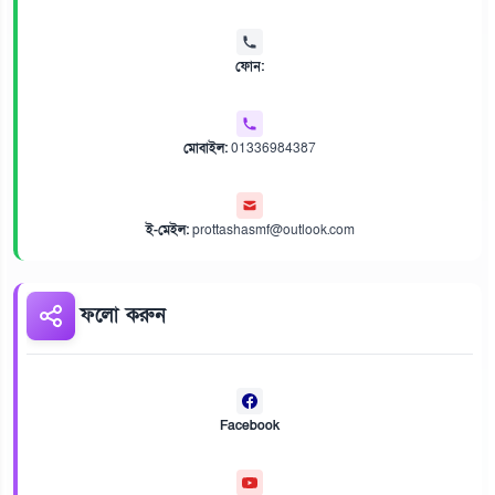
ফোন:
মোবাইল:
01336984387
ই-মেইল:
prottashasmf@outlook.com
ফলো করুন
Facebook