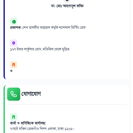
ডা. মোঃ আহসানুল কবির
প্রকাশক:
শেখ তানভীর আহমেদ কর্তৃক ন্যাশনাল প্রিন্টিং প্রেস
১৬৭ ইনার সার্কুলার রোড, মতিঝিল থেকে মুদ্রিত
ও
যোগাযোগ
বার্তা ও বাণিজ্যিক কার্যালয়:
৭/আই দক্ষিণ তেজগাঁও শিল্প এলাকা, ঢাকা-১২০৮।