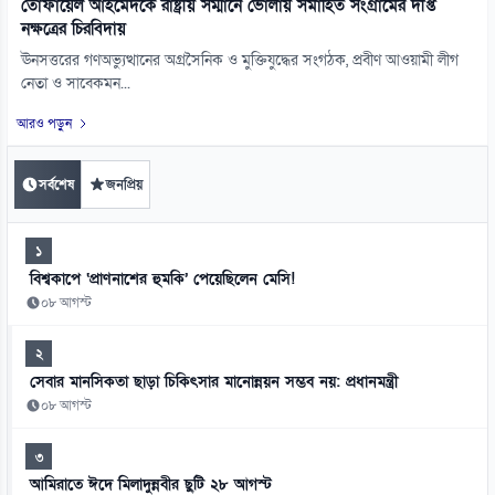
তোফায়েল আহমেদকে রাষ্ট্রীয় সম্মানে ভোলায় সমাহিত সংগ্রামের দীপ্ত
নক্ষত্রের চিরবিদায়
ঊনসত্তরের গণঅভ্যুত্থানের অগ্রসৈনিক ও মুক্তিযুদ্ধের সংগঠক, প্রবীণ আওয়ামী লীগ
নেতা ও সাবেকমন...
আরও পড়ুন
সর্বশেষ
জনপ্রিয়
১
বিশ্বকাপে ‘প্রাণনাশের হুমকি’ পেয়েছিলেন মেসি!
০৮ আগস্ট
২
সেবার মানসিকতা ছাড়া চিকিৎসার মানোন্নয়ন সম্ভব নয়: প্রধানমন্ত্রী
০৮ আগস্ট
৩
আমিরাতে ঈদে মিলাদুন্নবীর ছুটি ২৮ আগস্ট