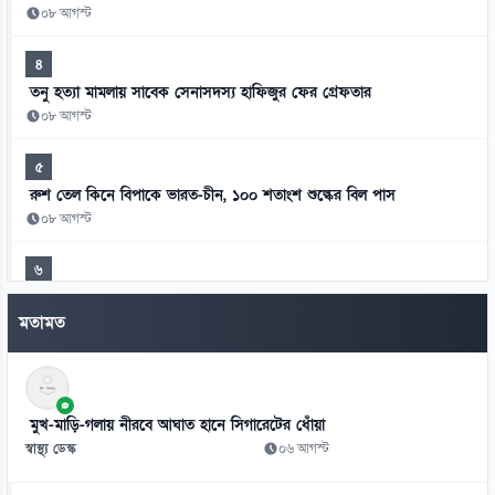
০৮ আগস্ট
৪
তনু হত্যা মামলায় সাবেক সেনাসদস্য হাফিজুর ফের গ্রেফতার
০৮ আগস্ট
৫
রুশ তেল কিনে বিপাকে ভারত-চীন, ১০০ শতাংশ শুল্কের বিল পাস
০৮ আগস্ট
৬
৫৪ রানে অলআউট বাংলাদেশ, ইনিংস ব্যবধানে লজ্জার হার
মতামত
০৮ আগস্ট
৭
অটোরিকশায় বাসের ধাক্কা, প্রাণ গেল দুজনের
মুখ-মাড়ি-গলায় নীরবে আঘাত হানে সিগারেটের ধোঁয়া
০৮ আগস্ট
স্বাস্থ্য ডেস্ক
০৬ আগস্ট
৮