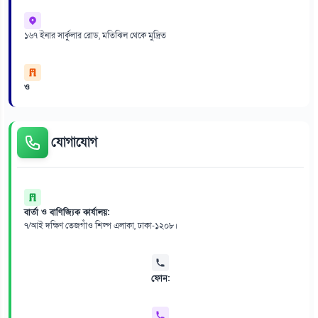
১৬৭ ইনার সার্কুলার রোড, মতিঝিল থেকে মুদ্রিত
ও
যোগাযোগ
বার্তা ও বাণিজ্যিক কার্যালয়:
৭/আই দক্ষিণ তেজগাঁও শিল্প এলাকা, ঢাকা-১২০৮।
ফোন: