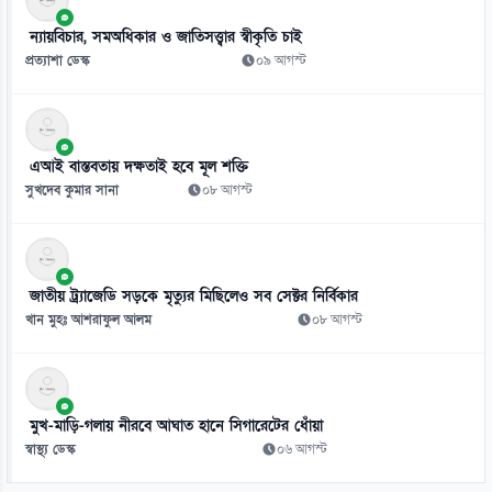
১০ আগস্ট
ন্যায়বিচার, সমঅধিকার ও জাতিসত্ত্বার স্বীকৃতি চাই
প্রত্যাশা ডেস্ক
০৯ আগস্ট
এআই বাস্তবতায় দক্ষতাই হবে মূল শক্তি
সুখদেব কুমার সানা
০৮ আগস্ট
জাতীয় ট্র্যাজেডি সড়কে মৃত্যুর মিছিলেও সব সেক্টর নির্বিকার
খান মুহঃ আশরাফুল আলম
০৮ আগস্ট
মুখ-মাড়ি-গলায় নীরবে আঘাত হানে সিগারেটের ধোঁয়া
স্বাস্থ্য ডেস্ক
০৬ আগস্ট