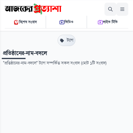
সোমবার, ১০ আগস্ট ২০২৬
বিশেষ সংবাদ
ভিডিও
লাইভ টিভি
০৯ ৩৭ ১৩ এ.এম.
THE DAILY AJKER PROTTASHA
ট্যাগ
প্রতিষ্ঠানের-নাম-বদলে
"প্রতিষ্ঠানের-নাম-বদলে" ট্যাগ সম্পর্কিত সকল সংবাদ (মোট ১টি সংবাদ)