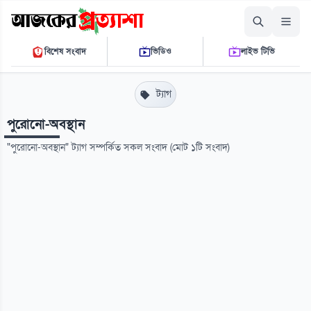
শনিবার, ০৮ আগস্ট ২০২৬
বিশেষ সংবাদ
ভিডিও
লাইভ টিভি
১২ ০৫ ৩৭ পি.এম.
THE DAILY AJKER PROTTASHA
ট্যাগ
পুরোনো-অবস্থান
"পুরোনো-অবস্থান" ট্যাগ সম্পর্কিত সকল সংবাদ (মোট ১টি সংবাদ)