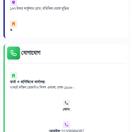
১৬৭ ইনার সার্কুলার রোড, মতিঝিল থেকে মুদ্রিত
ও
যোগাযোগ
বার্তা ও বাণিজ্যিক কার্যালয়:
৭/আই দক্ষিণ তেজগাঁও শিল্প এলাকা, ঢাকা-১২০৮।
ফোন:
মোবাইল:
01336984387