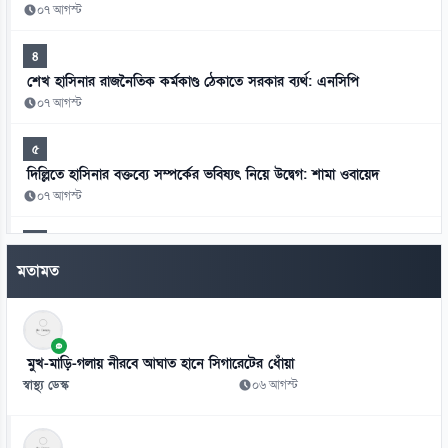
০৭ আগস্ট
৪
শেখ হাসিনার রাজনৈতিক কর্মকাণ্ড ঠেকাতে সরকার ব্যর্থ: এনসিপি
০৭ আগস্ট
৫
দিল্লিতে হাসিনার বক্তব্যে সম্পর্কের ভবিষ্যৎ নিয়ে উদ্বেগ: শামা ওবায়েদ
০৭ আগস্ট
৬
মানবতাবিরোধী অপরাধের খসড়া তদন্তে জাফর ইকবালসহ চারজনের নাম
মতামত
০৭ আগস্ট
৭
চার বিভাগ ও মন্ত্রণালয়ে নতুন সচিব নিয়োগ ও পদায়ন
মুখ-মাড়ি-গলায় নীরবে আঘাত হানে সিগারেটের ধোঁয়া
০৬ আগস্ট
স্বাস্থ্য ডেস্ক
০৬ আগস্ট
৮