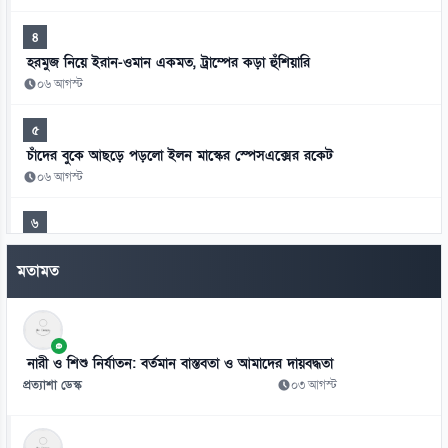
৪
হরমুজ নিয়ে ইরান-ওমান একমত, ট্রাম্পের কড়া হুঁশিয়ারি
০৬ আগস্ট
৫
চাঁদের বুকে আছড়ে পড়লো ইলন মাস্কের স্পেসএক্সের রকেট
০৬ আগস্ট
৬
রিপাবলিক বাংলা ছাড়লেন আলোচিত সাংবাদিক ময়ূখ রঞ্জন ঘোষ
মতামত
০৬ আগস্ট
৭
সাকিব আল হাসানের মাগুরার বাড়িতে হামলা
নারী ও শিশু নির্যাতন: বর্তমান বাস্তবতা ও আমাদের দায়বদ্ধতা
০৬ আগস্ট
প্রত্যাশা ডেস্ক
০৩ আগস্ট
৮
দিল্লিতে হাসিনার বক্তব্যে ঢাকার তীব্র ক্ষোভ