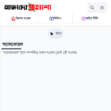
বৃহস্পতিবার, ০৬ আগস্ট ২০২৬
বিশেষ সংবাদ
ভিডিও
লাইভ টিভি
০৩:৪১:৪০ এ.এম.
THE DAILY AJKER PROTTASHA
ট্যাগ
অ্যালকোহল
"অ্যালকোহল" ট্যাগ সম্পর্কিত সকল সংবাদ (মোট ১টি সংবাদ)