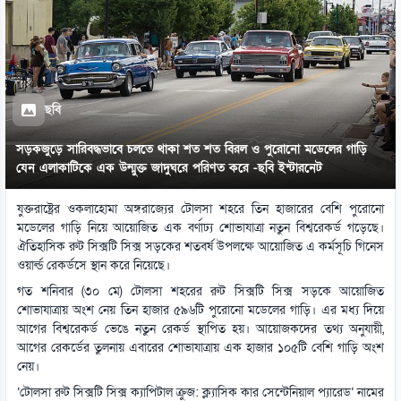
ছবি
সড়কজুড়ে সারিবদ্ধভাবে চলতে থাকা শত শত বিরল ও পুরোনো মডেলের গাড়ি
যেন এলাকাটিকে এক উন্মুক্ত জাদুঘরে পরিণত করে -ছবি ইন্টারনেট
যুক্তরাষ্ট্রের ওকলাহোমা অঙ্গরাজ্যের টোলসা শহরে তিন হাজারের বেশি পুরোনো
মডেলের গাড়ি নিয়ে আয়োজিত এক বর্ণাঢ্য শোভাযাত্রা নতুন বিশ্বরেকর্ড গড়েছে।
ঐতিহাসিক রুট সিক্সটি সিক্স সড়কের শতবর্ষ উপলক্ষে আয়োজিত এ কর্মসূচি গিনেস
ওয়ার্ল্ড রেকর্ডসে স্থান করে নিয়েছে।
গত শনিবার (৩০ মে) টোলসা শহরের রুট সিক্সটি সিক্স সড়কে আয়োজিত
শোভাযাত্রায় অংশ নেয় তিন হাজার ৫৯৬টি পুরোনো মডেলের গাড়ি। এর মধ্য দিয়ে
আগের বিশ্বরেকর্ড ভেঙে নতুন রেকর্ড স্থাপিত হয়। আয়োজকদের তথ্য অনুযায়ী,
আগের রেকর্ডের তুলনায় এবারের শোভাযাত্রায় এক হাজার ১০৫টি বেশি গাড়ি অংশ
নেয়।
‘টোলসা রুট সিক্সটি সিক্স ক্যাপিটাল ক্রুজ: ক্ল্যাসিক কার সেন্টেনিয়াল প্যারেড’ নামের