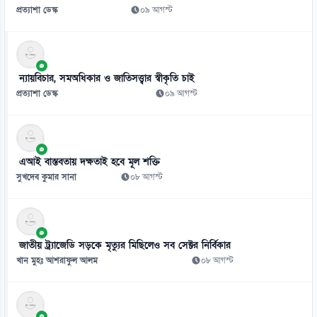
প্রত্যাশা ডেস্ক
০৯ আগস্ট
৮
মায়ের দেশের হয়ে খেলা ‘অনেক বড় সম্মানের’: অ্যাডাম আব্বাস
০৯ আগস্ট
ন্যায়বিচার, সমঅধিকার ও জাতিসত্ত্বার স্বীকৃতি চাই
৯
প্রত্যাশা ডেস্ক
০৯ আগস্ট
বাংলাদেশের মাটিতে ভারতের সিরিজ নিয়ে নতুন শঙ্কা
০৯ আগস্ট
১০
এআই বাস্তবতায় দক্ষতাই হবে মূল শক্তি
ক্রিকেটারদের যে কৌশলে খেলতে বলেছিলেন মেন্টর মাহমুদউল্লাহ
সুখদেব কুমার সানা
০৮ আগস্ট
০৯ আগস্ট
১১
মধ্যবয়সে দীর্ঘক্ষণ টিভি দেখলে কমতে পারে মস্তিষ্কের সক্ষমতা
জাতীয় ট্র্যাজেডি সড়কে মৃত্যুর মিছিলেও সব সেক্টর নির্বিকার
০৯ আগস্ট
খান মুহঃ আশরাফুল আলম
০৮ আগস্ট
১২
বাংলাদেশের ডিজিটাল অর্থনীতির সম্ভাবনায় বাধা দক্ষতার ঘাটতি