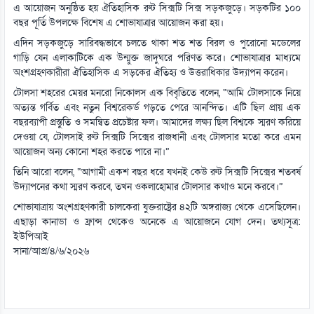
এ আয়োজন অনুষ্ঠিত হয় ঐতিহাসিক রুট সিক্সটি সিক্স সড়কজুড়ে। সড়কটির ১০০
বছর পূর্তি উপলক্ষে বিশেষ এ শোভাযাত্রার আয়োজন করা হয়।
এদিন সড়কজুড়ে সারিবদ্ধভাবে চলতে থাকা শত শত বিরল ও পুরোনো মডেলের
গাড়ি যেন এলাকাটিকে এক উন্মুক্ত জাদুঘরে পরিণত করে। শোভাযাত্রার মাধ্যমে
অংশগ্রহণকারীরা ঐতিহাসিক এ সড়কের ঐতিহ্য ও উত্তরাধিকার উদ্যাপন করেন।
টোলসা শহরের মেয়র মনরো নিকোলস এক বিবৃতিতে বলেন, “আমি টোলসাকে নিয়ে
অত্যন্ত গর্বিত এবং নতুন বিশ্বরেকর্ড গড়তে পেরে আনন্দিত। এটি ছিল প্রায় এক
বছরব্যাপী প্রস্তুতি ও সমন্বিত প্রচেষ্টার ফল। আমাদের লক্ষ্য ছিল বিশ্বকে স্মরণ করিয়ে
দেওয়া যে, টোলসাই রুট সিক্সটি সিক্সের রাজধানী এবং টোলসার মতো করে এমন
আয়োজন অন্য কোনো শহর করতে পারে না।”
তিনি আরো বলেন, “আগামী একশ বছর ধরে যখনই কেউ রুট সিক্সটি সিক্সের শতবর্ষ
উদ্যাপনের কথা স্মরণ করবে, তখন ওকলাহোমার টোলসার কথাও মনে করবে।”
শোভাযাত্রায় অংশগ্রহণকারী চালকেরা যুক্তরাষ্ট্রের ৪২টি অঙ্গরাজ্য থেকে এসেছিলেন।
এছাড়া কানাডা ও ফ্রান্স থেকেও অনেকে এ আয়োজনে যোগ দেন। তথ্যসূত্র:
ইউপিআই
সানা/আপ্র/৪/৬/২০২৬