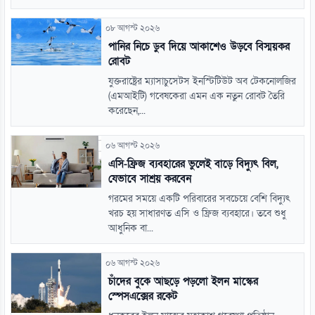
০৮ আগস্ট ২০২৬
পানির নিচে ডুব দিয়ে আকাশেও উড়বে বিস্ময়কর
রোবট
যুক্তরাষ্ট্রের ম্যাসাচুসেটস ইনস্টিটিউট অব টেকনোলজির
(এমআইটি) গবেষকেরা এমন এক নতুন রোবট তৈরি
করেছেন,...
০৬ আগস্ট ২০২৬
এসি-ফ্রিজ ব্যবহারের ভুলেই বাড়ে বিদ্যুৎ বিল,
যেভাবে সাশ্রয় করবেন
গরমের সময়ে একটি পরিবারের সবচেয়ে বেশি বিদ্যুৎ
খরচ হয় সাধারণত এসি ও ফ্রিজ ব্যবহারে। তবে শুধু
আধুনিক বা...
০৬ আগস্ট ২০২৬
চাঁদের বুকে আছড়ে পড়লো ইলন মাস্কের
স্পেসএক্সের রকেট