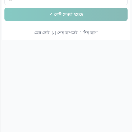
✓ ভোট দেওয়া হয়েছে
মোট ভোট: ১ | শেষ আপডেট: 1 দিন আগে