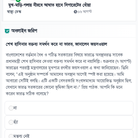
০৯ আগস্ট
মুখ-মাড়ি-গলায় নীরবে আঘাত হানে সিগারেটের ধোঁয়া
স্বাস্থ্য ডেস্ক
০৬ আগস্ট
১৩
ট্রাম্প-সমর্থিত প্রেসিডেন্টের প্রথম দিনেই কলম্বিয়ায় বোমা হামলা
অনলাইন জরিপ
০৯ আগস্ট
শেখ হাসিনার বক্তব্য সমর্থন করে না ভারত, জানালেন জয়সওয়াল
১৪
ঢাকায় এ সপ্তাহে প্রযুক্তির বাজারে স্মার্টফোনের দাম
বাংলাদেশের বর্তমান বৈধ ও গঠিত সরকারের বিষয়ে ভারতে অবস্থানরত সাবেক
০৯ আগস্ট
প্রধানমন্ত্রী শেখ হাসিনার দেওয়া বক্তব্য সমর্থন করে না নয়াদিল্লি। শুক্রবার (৭ আগস্ট)
ভারতের পররাষ্ট্র মন্ত্রণালয়ের মুখপাত্র রণধীর জয়সওয়াল এ কথা জানিয়েছেন। তিনি
বলেন, “এই অনুষ্ঠান সম্পর্কে আমাদের অবস্থান আগেই স্পষ্ট করা হয়েছে। আমি
১৫
আবারো সেটিই বলছি। এটি একটি বেসরকারি সংবাদমাধ্যম আয়োজিত অনুষ্ঠান ছিল,
তারার মৃত্যুর শুরু থেকে শেষ দেখলেন বিজ্ঞানীরা
যেখানে ভারত সরকারের কোনো ভূমিকা ছিল না।” প্রিয় পাঠক. আপনি কি মনে
০৯ আগস্ট
করেন ভারত সঠিক বলেছে?
না
হ্যাঁ
মন্তব্য নেই