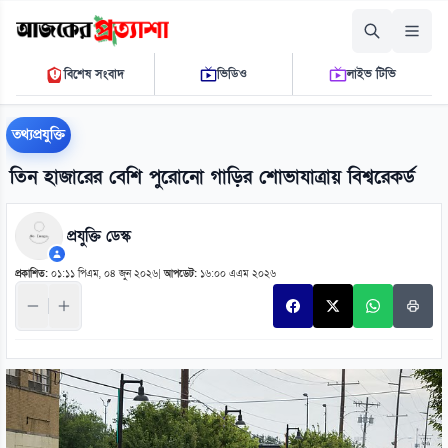
রোববার, ০৯ আগস্ট ২০২৬
বিশেষ সংবাদ
ভিডিও
লাইভ টিভি
০৪:৪৪:০২ পি.এম.
THE DAILY AJKER PROTTASHA
তথ্যপ্রযুক্তি
তিন হাজারের বেশি পুরোনো গাড়ির শোভাযাত্রায় বিশ্বরেকর্ড
প্রযুক্তি ডেস্ক
প্রকাশিত:
০১:১১ পিএম, ০৪ জুন ২০২৬
|
আপডেট:
১৬:০০ এএম ২০২৬