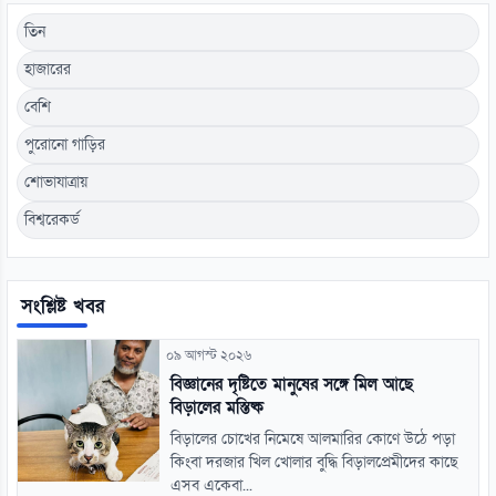
তিন
হাজারের
বেশি
পুরোনো গাড়ির
শোভাযাত্রায়
বিশ্বরেকর্ড
সংশ্লিষ্ট খবর
০৯ আগস্ট ২০২৬
বিজ্ঞানের দৃষ্টিতে মানুষের সঙ্গে মিল আছে
বিড়ালের মস্তিষ্ক
বিড়ালের চোখের নিমেষে আলমারির কোণে উঠে পড়া
কিংবা দরজার খিল খোলার বুদ্ধি বিড়ালপ্রেমীদের কাছে
এসব একেবা...